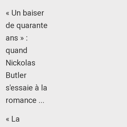
« Un baiser
de quarante
ans » :
quand
Nickolas
Butler
s'essaie à la
romance ...
« La