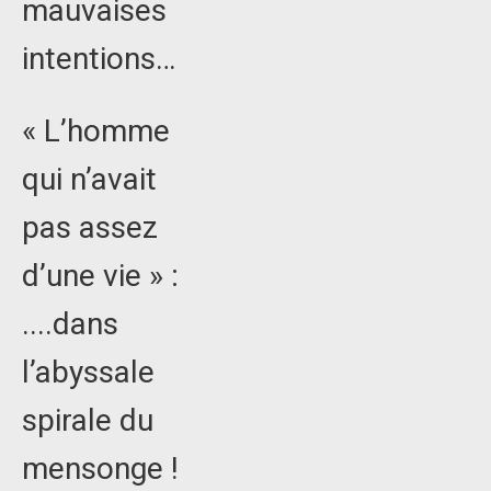
mauvaises
intentions…
« L’homme
qui n’avait
pas assez
d’une vie » :
....dans
l’abyssale
spirale du
mensonge !