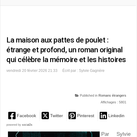
La maison aux pattes de poulet :
étrange et profond, un roman original
qui célèbre la mémoire et les histoires
vendredi 20 février 2026 21:33
Écrit par : Sylvie Gagnère
Published in
Romans étrangers
Affichages : 5801
Facebook
Twitter
Pinterest
Linkedin
powered by
social2s
Par Sylvie