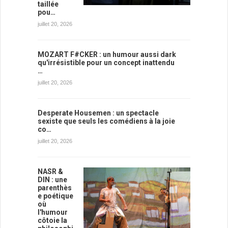
taillée
pou…
juillet 20, 2026
MOZART F#CKER : un humour aussi dark
qu'irrésistible pour un concept inattendu
…
juillet 20, 2026
Desperate Housemen : un spectacle
sexiste que seuls les comédiens à la joie
co…
juillet 20, 2026
NASR &
DIN : une
parenthès
e poétique
où
l'humour
côtoie la