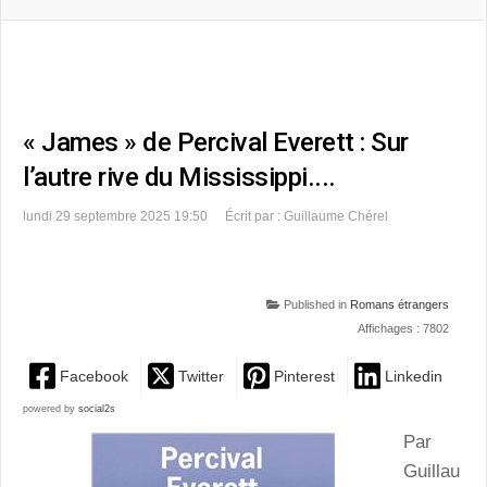
« James » de Percival Everett : Sur
l’autre rive du Mississippi....
lundi 29 septembre 2025 19:50
Écrit par : Guillaume Chérel
Published in
Romans étrangers
Affichages : 7802
Facebook
Twitter
Pinterest
Linkedin
powered by
social2s
Par
Guillau