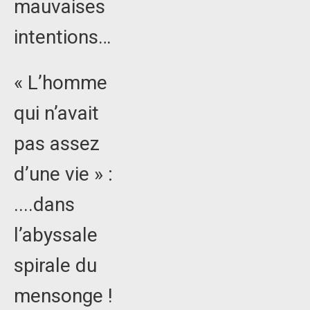
mauvaises
intentions…
« L’homme
qui n’avait
pas assez
d’une vie » :
....dans
l’abyssale
spirale du
mensonge !