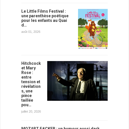
Le Little Films Festival :
une parenthèse poétique
pour les enfants au Quai
d…
août 01, 2026
Hitchcock
et Mary
Rose :
entre
tension et
révélation
s, une
pièce
taillée
pou…
juillet 20, 2026
MOZART F#CKER : un humour aussi dark