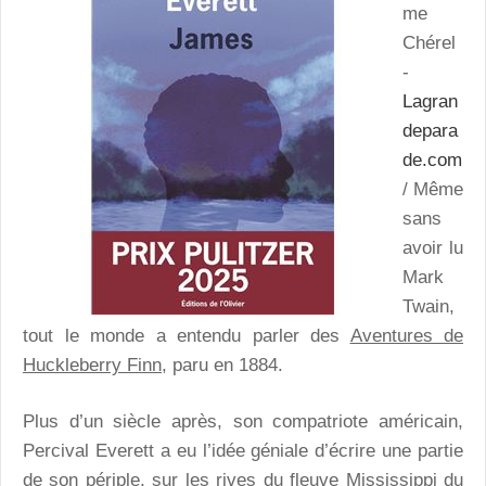
me
Chérel
-
Lagran
depara
de.com
/ Même
sans
avoir lu
Mark
Twain,
tout le monde a entendu parler des
Aventures de
Huckleberry Finn
, paru en 1884.
Plus d’un siècle après, son compatriote américain,
Percival Everett a eu l’idée géniale d’écrire une partie
de son périple, sur les rives du fleuve Mississippi du