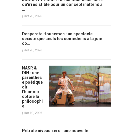
qu'irrésistible pour un concept inattendu
…
juillet 20, 2026
Desperate Housemen : un spectacle
sexiste que seuls les comédiens à la joie
co…
juillet 20, 2026
NASR &
DIN : une
parenthès
e poétique
où
l'humour
côtoie la
philosophi
e
juillet 19, 2026
Pétrole niveau zéro : une nouvelle