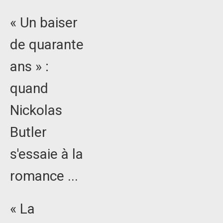
« Un baiser
de quarante
ans » :
quand
Nickolas
Butler
s'essaie à la
romance ...
« La