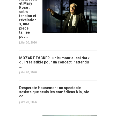
et Mary
Rose :
entre
tension et
révélation
s, une
pièce
taillée
pou…
juillet 20, 2026
MOZART F#CKER : un humour aussi dark
qu'irrésistible pour un concept inattendu
…
juillet 20, 2026
Desperate Housemen : un spectacle
sexiste que seuls les comédiens à la joie
co…
juillet 20, 2026