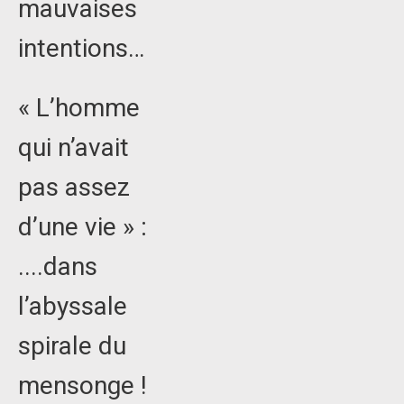
mauvaises
intentions…
« L’homme
qui n’avait
pas assez
d’une vie » :
....dans
l’abyssale
spirale du
mensonge !