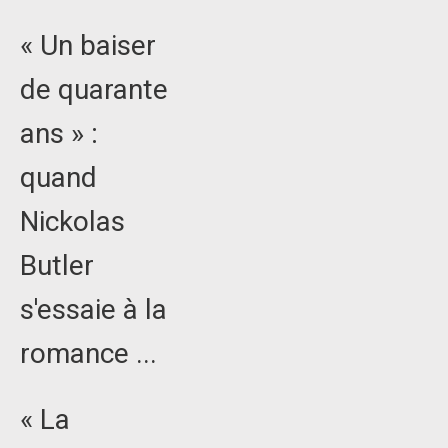
« Un baiser
de quarante
ans » :
quand
Nickolas
Butler
s'essaie à la
romance ...
« La