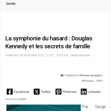
famille
La symphonie du hasard : Douglas
Kennedy et les secrets de famille
dimanche 19 novembre 2017 11:15
Écrit par : Serge Bressan
Published in
Romans étrangers
Affichages : 5993
Facebook
Twitter
Pinterest
Linkedin
powered by
social2s
Par Serge