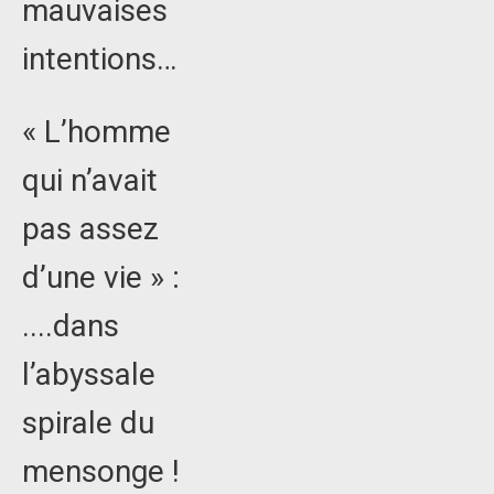
mauvaises
intentions…
« L’homme
qui n’avait
pas assez
d’une vie » :
....dans
l’abyssale
spirale du
mensonge !