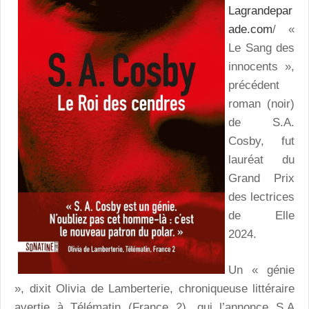
Lagrandepar
ade.com
/ «
Le Sang des
innocents »,
précédent
roman (noir)
de S.A.
Cosby, fut
lauréat du
Grand Prix
des lectrices
de Elle
2024.
Un « génie
», dixit Olivia de Lamberterie, chroniqueuse littéraire
avertie à Télématin (France 2), qui l’annonce S.A