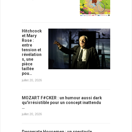
Hitchcock
et Mary
Rose :
entre
tension et
révélation
s, une
pièce
taillée
pou…
juillet 20, 2026
MOZART F#CKER : un humour aussi dark
qu'irrésistible pour un concept inattendu
…
juillet 20, 2026
Desperate Housemen : un spectacle