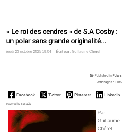
« Le roi des cendres » de S.A Cosby :
un polar sans grande originalité...
jeudi 23 octobre 2025 19:04
Écrit par : Guillaume Chérel
Published in
Polars
Affichages : 1185
Facebook
Twitter
Pinterest
Linkedin
powered by
social2s
Par
Guillaume
Chérel -