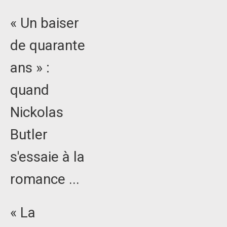
« Un baiser
de quarante
ans » :
quand
Nickolas
Butler
s'essaie à la
romance ...
« La