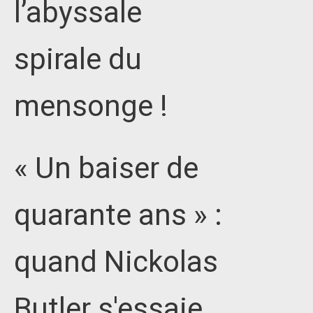
l’abyssale
spirale du
mensonge !
« Un baiser de
quarante ans » :
quand Nickolas
Butler s'essaie