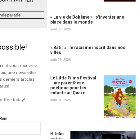
ndeparade
« La vie de Bohème » : s'inventer une
place dans le monde
août 03, 2026
possible!
« Bâtir » : le racisme inscrit dans nos
villes
août 03, 2026
ici et vous recevrez
mois une newsletter
Le Little Films Festival
s derniers articles
: une parenthèse
arus!
poétique pour les
enfants au Quai d…
or free today!
août 01, 2026
Nom
Hitchc
ock et