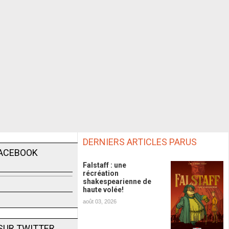
DERNIERS ARTICLES PARUS
FACEBOOK
Falstaff : une
récréation
shakespearienne de
haute volée!
août 03, 2026
SUR TWITTER