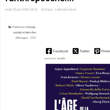
lundi 15 juin 2020 18:23
Écrit par : Catherine Verne
Published in
Essais,
société et bien-être
Affichages : 3797
Facebook
Twitter
Pinte
powered by
social2s