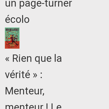
un page-turner
écolo
« Rien que la
vérité » :
Menteur,
menteur ! Le