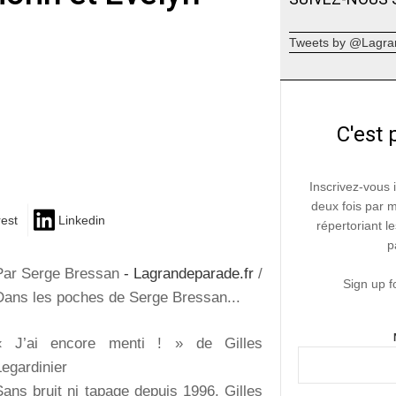
Tweets by @Lagra
C'est 
Inscrivez-vous 
deux fois par 
rest
Linkedin
répertoriant le
p
Par Serge Bressan
- Lagrandeparade.fr
/
Sign up f
Dans les poches de Serge Bressan...
« J’ai encore menti ! » de Gilles
Legardinier
Sans bruit ni tapage depuis 1996, Gilles