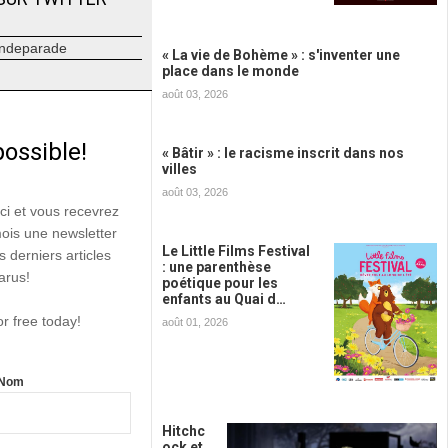
ndeparade
« La vie de Bohème » : s'inventer une
place dans le monde
août 03, 2026
possible!
« Bâtir » : le racisme inscrit dans nos
villes
août 03, 2026
ici et vous recevrez
mois une newsletter
Le Little Films Festival
s derniers articles
: une parenthèse
arus!
poétique pour les
enfants au Quai d…
or free today!
août 01, 2026
Nom
Hitchc
ock et