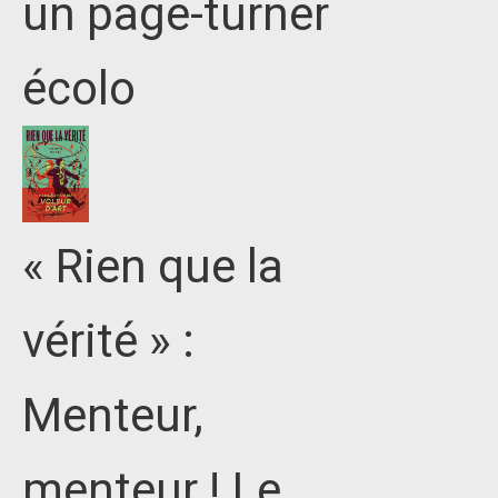
un page-turner
écolo
« Rien que la
vérité » :
Menteur,
menteur ! Le