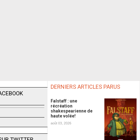
DERNIERS ARTICLES PARUS
FACEBOOK
Falstaff : une
récréation
shakespearienne de
haute volée!
août 03, 2026
SUR TWITTER