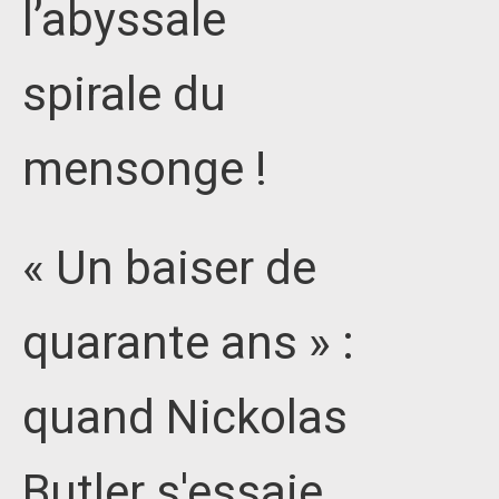
l’abyssale
spirale du
mensonge !
« Un baiser de
quarante ans » :
quand Nickolas
Butler s'essaie