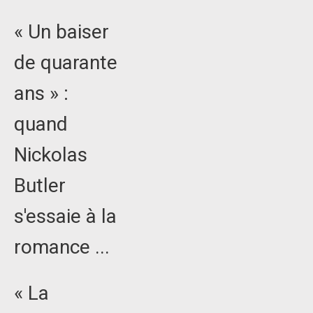
« Un baiser
de quarante
ans » :
quand
Nickolas
Butler
s'essaie à la
romance ...
« La