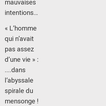
mauvaises
intentions…
« L’homme
qui n’avait
pas assez
d’une vie » :
....dans
l’abyssale
spirale du
mensonge !