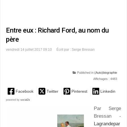
Entre eux : Richard Ford, au nom du
père
vendredi 14 juillet 2017 09:10
Écrit par : Serge Bressan
Published in
(Auto)biographie
Affichages : 4483
Facebook
Twitter
Pinterest
Linkedin
powered by
social2s
Par Serge
Bressan -
Lagrandepar