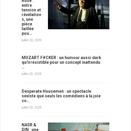
Rose :
entre
tension et
révélation
s, une
pièce
taillée
pou…
juillet 20, 2026
MOZART F#CKER : un humour aussi dark
qu'irrésistible pour un concept inattendu
…
juillet 20, 2026
Desperate Housemen : un spectacle
sexiste que seuls les comédiens à la joie
co…
juillet 20, 2026
NASR &
DIN : une