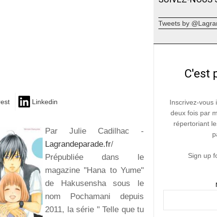
Tweets by @Lagra
C'est 
rest
Linkedin
Inscrivez-vous 
deux fois par 
répertoriant le
Par Julie Cadilhac -
p
Lagrandeparade.fr
/
Sign up f
Prépubliée dans le
magazine "Hana to Yume"
de Hakusensha sous le
nom Pochamani depuis
2011, la série " Telle que tu