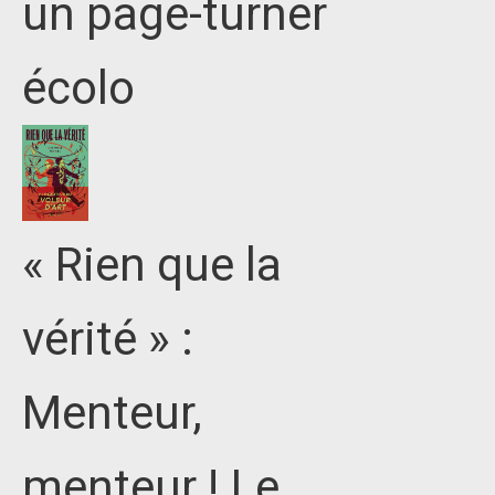
un page-turner
écolo
« Rien que la
vérité » :
Menteur,
menteur ! Le