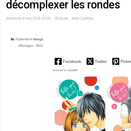
décomplexer les rondes
dimanche 8 mai 2016 19:35
Écrit par : Julie Cadilhac
Published in
Manga
Affichages : 8602
Facebook
Twitter
Pinte
powered by
social2s