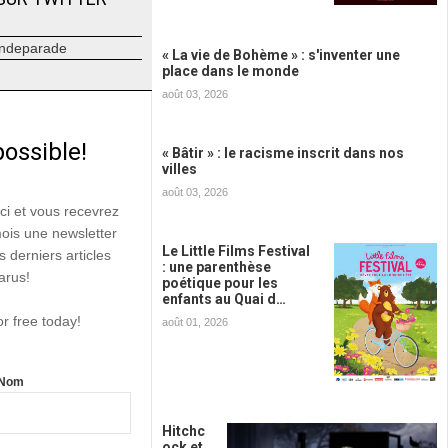
ndeparade
« La vie de Bohème » : s'inventer une
place dans le monde
août 03, 2026
possible!
« Bâtir » : le racisme inscrit dans nos
villes
août 03, 2026
ici et vous recevrez
mois une newsletter
Le Little Films Festival
s derniers articles
: une parenthèse
arus!
poétique pour les
enfants au Quai d…
or free today!
août 01, 2026
Nom
Hitchc
ock et