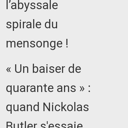
l’abyssale
spirale du
mensonge !
« Un baiser de
quarante ans » :
quand Nickolas
Butler s'essaie