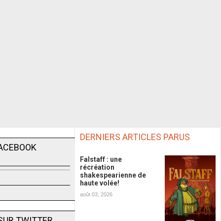
DERNIERS ARTICLES PARUS
FACEBOOK
Falstaff : une
récréation
shakespearienne de
haute volée!
août 03, 2026
SUR TWITTER