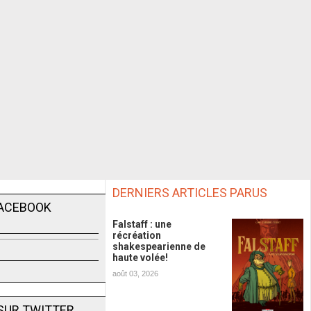
DERNIERS ARTICLES PARUS
FACEBOOK
Falstaff : une
récréation
shakespearienne de
haute volée!
août 03, 2026
SUR TWITTER