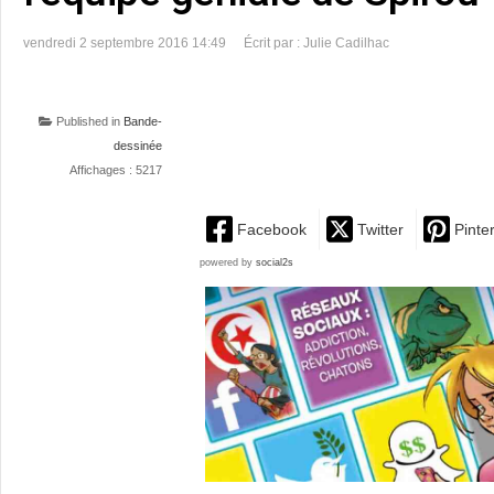
vendredi 2 septembre 2016 14:49
Écrit par : Julie Cadilhac
Published in
Bande-
dessinée
Affichages : 5217
Facebook
Twitter
Pinte
powered by
social2s