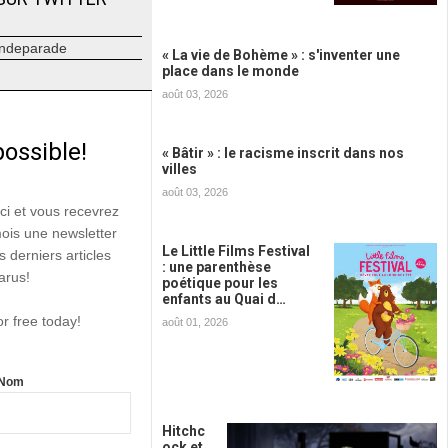
ndeparade
« La vie de Bohème » : s'inventer une
place dans le monde
août 03, 2026
possible!
« Bâtir » : le racisme inscrit dans nos
villes
août 03, 2026
ici et vous recevrez
mois une newsletter
Le Little Films Festival
s derniers articles
: une parenthèse
arus!
poétique pour les
enfants au Quai d…
or free today!
août 01, 2026
Nom
Hitchc
ock et