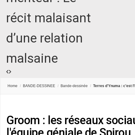
récit malaisant
d’une relation
malsaine
Home
/
BANDE-DESSINEE
/
Bande-dessinée
/
Terres d'Ynuma : c'est l'
Groom : les réseaux socia
l'équipe géniale de Spirou