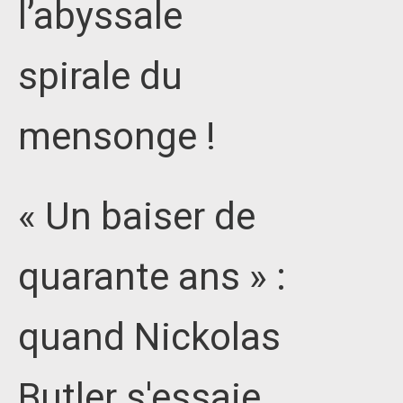
l’abyssale
spirale du
mensonge !
« Un baiser de
quarante ans » :
quand Nickolas
Butler s'essaie