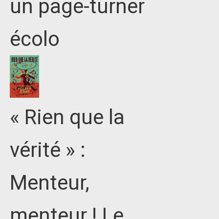
un page-turner
écolo
« Rien que la
vérité » :
Menteur,
menteur ! Le