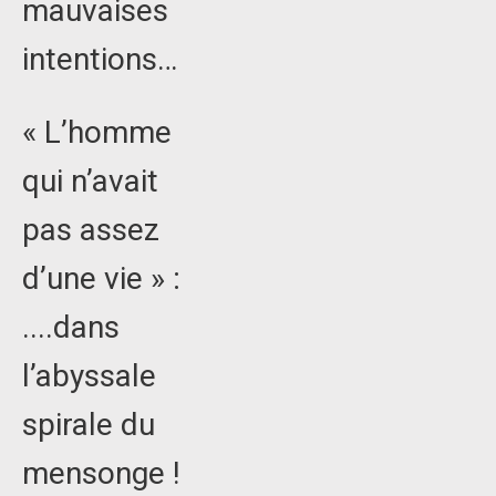
mauvaises
intentions…
« L’homme
qui n’avait
pas assez
d’une vie » :
....dans
l’abyssale
spirale du
mensonge !