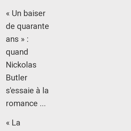
« Un baiser
de quarante
ans » :
quand
Nickolas
Butler
s'essaie à la
romance ...
« La