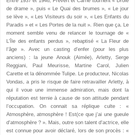
Entre 1937 et 1946, Prévert et Carné tournent « Drôle
de drame », puis « Le Quai des brumes », « Le jour
se lève », « Les Visiteurs du soir », « Les Enfants du
Paradis » et « Les Portes de la nuit ». Rien que ça. Le
moment semble venu de relancer le tournage de «
L’Île des enfants perdus », rebaptisé « La Fleur de
l’âge ». Avec un casting d’enfer (pour les plus
anciens) : la jeune Anouk (Aimée), Arletty, Serge
Reggiani, Paul Meurisse, Martine Carol, Julien
Carette et la dénommée Tulipe. Le producteur, Nicolas
Vondas, a pris le risque de faire retravailler Arletty, à
qui il voue une immense admiration, mais dont la
réputation est ternie à cause de son attitude pendant
l’occupation. On connait sa réplique culte : «
Atmosphère, atmosphère ! Est(ce que j’ai une gueule
d’atmosphère ? ». Mais, outre son talent d’actrice, elle
est connue pour avoir déclaré, lors de son procès : «