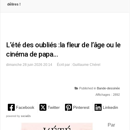
délires !
L’été des oubliés :la fleur de l’âge ou le
cinéma de papa…
dimanche 28 juin 2026 20:14
Écrit par : Guillaume Chérel
Published in
Bande-dessinée
Affichages : 2892
Facebook
Twitter
Pinterest
Linkedin
powered by
social2s
Par