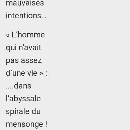
mauvaises
intentions…
« L’homme
qui n’avait
pas assez
d’une vie » :
....dans
l’abyssale
spirale du
mensonge !