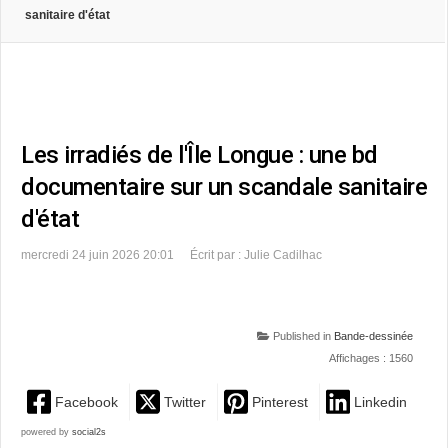
sanitaire d'état
Les irradiés de l'Île Longue : une bd
documentaire sur un scandale sanitaire
d'état
mercredi 24 juin 2026 20:01
Écrit par : Julie Cadilhac
Published in
Bande-dessinée
Affichages : 1560
Facebook
Twitter
Pinterest
Linkedin
powered by
social2s