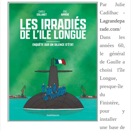
Par Julie
Cadilhac -
Lagrandepa
rade.com
/
Dans les
années 60,
le général
de Gaulle a
choisi l'île
Longue,
presque-île
du
Finistère,
pour y
installer
une base de