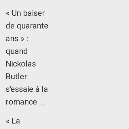
« Un baiser
de quarante
ans » :
quand
Nickolas
Butler
s'essaie à la
romance ...
« La