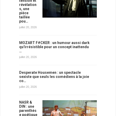
tension et
révélation
s, une
pièce
taillée
pou…
juillet 20, 2026
MOZART F#CKER : un humour aussi dark
qu'irrésistible pour un concept inattendu
…
juillet 20, 2026
Desperate Housemen : un spectacle
sexiste que seuls les comédiens à la joie
co…
juillet 20, 2026
NASR &
DIN : une
parenthès
e poétique