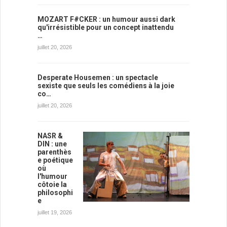
MOZART F#CKER : un humour aussi dark
qu'irrésistible pour un concept inattendu
…
juillet 20, 2026
Desperate Housemen : un spectacle
sexiste que seuls les comédiens à la joie
co…
juillet 20, 2026
NASR &
DIN : une
parenthès
e poétique
où
l'humour
côtoie la
philosophi
e
juillet 19, 2026