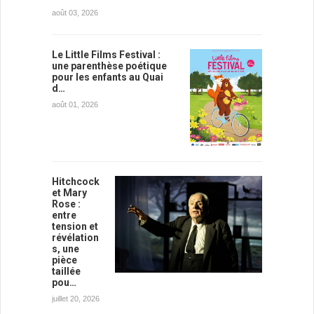
août 03, 2026
Le Little Films Festival :
une parenthèse poétique
pour les enfants au Quai
d…
août 01, 2026
Hitchcock
et Mary
Rose :
entre
tension et
révélation
s, une
pièce
taillée
pou…
juillet 20, 2026