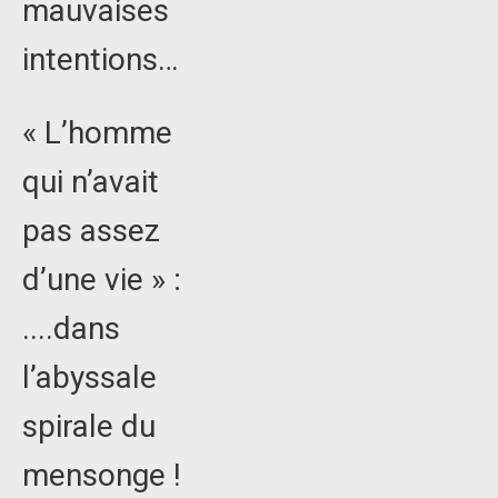
mauvaises
intentions…
« L’homme
qui n’avait
pas assez
d’une vie » :
....dans
l’abyssale
spirale du
mensonge !