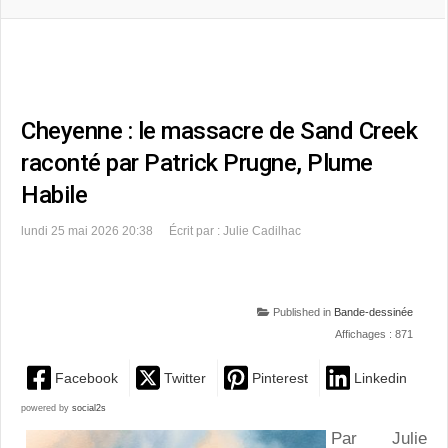
Cheyenne : le massacre de Sand Creek
raconté par Patrick Prugne, Plume
Habile
lundi 25 mai 2026 20:38
Écrit par : Julie Cadilhac
Published in
Bande-dessinée
Affichages : 871
Facebook
Twitter
Pinterest
Linkedin
powered by
social2s
Par Julie