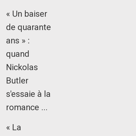
« Un baiser
de quarante
ans » :
quand
Nickolas
Butler
s'essaie à la
romance ...
« La