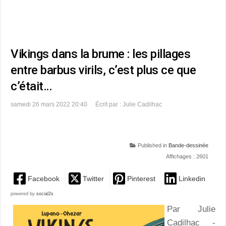
Vikings dans la brume : les pillages
entre barbus virils, c’est plus ce que
c’était…
samedi 26 mars 2022 20:40
Écrit par : Julie Cadilhac
Published in
Bande-dessinée
Affichages : 2601
Facebook
Twitter
Pinterest
Linkedin
powered by
social2s
Par Julie
Cadilhac -