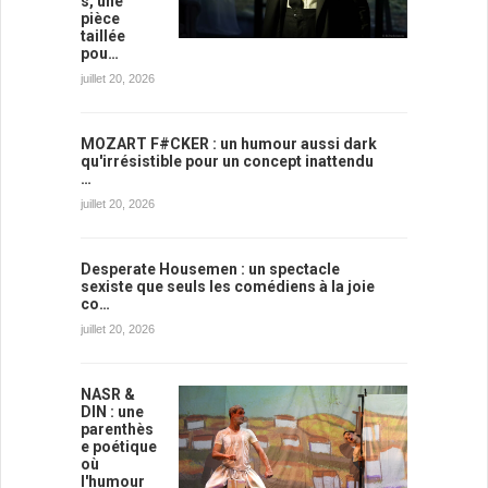
s, une
pièce
taillée
pou…
juillet 20, 2026
MOZART F#CKER : un humour aussi dark
qu'irrésistible pour un concept inattendu
…
juillet 20, 2026
Desperate Housemen : un spectacle
sexiste que seuls les comédiens à la joie
co…
juillet 20, 2026
NASR &
DIN : une
parenthès
e poétique
où
l'humour