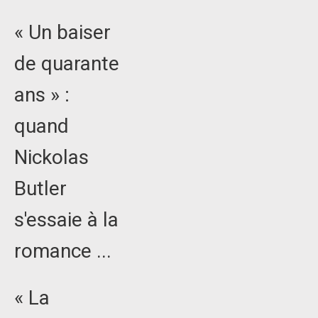
« Un baiser
de quarante
ans » :
quand
Nickolas
Butler
s'essaie à la
romance ...
« La