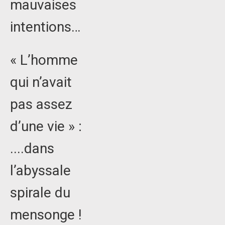
mauvaises
intentions…
« L’homme
qui n’avait
pas assez
d’une vie » :
....dans
l’abyssale
spirale du
mensonge !