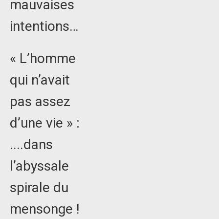
mauvaises
intentions…
« L’homme
qui n’avait
pas assez
d’une vie » :
....dans
l’abyssale
spirale du
mensonge !