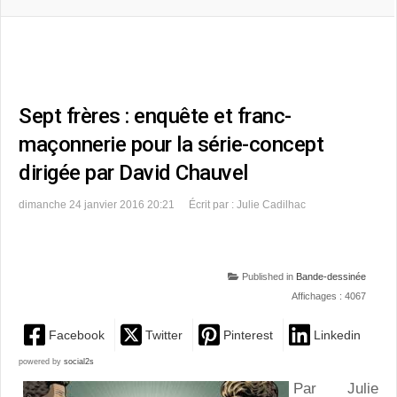
Sept frères : enquête et franc-
maçonnerie pour la série-concept
dirigée par David Chauvel
dimanche 24 janvier 2016 20:21
Écrit par : Julie Cadilhac
Published in
Bande-dessinée
Affichages : 4067
Facebook
Twitter
Pinterest
Linkedin
powered by
social2s
Par Julie