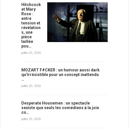
Hitchcock
et Mary
Rose :
entre
tension et
révélation
s, une
pièce
taillée
pou…
juillet 20, 2026
MOZART F#CKER : un humour aussi dark
qu'irrésistible pour un concept inattendu
…
juillet 20, 2026
Desperate Housemen : un spectacle
sexiste que seuls les comédiens à la joie
co…
juillet 20, 2026