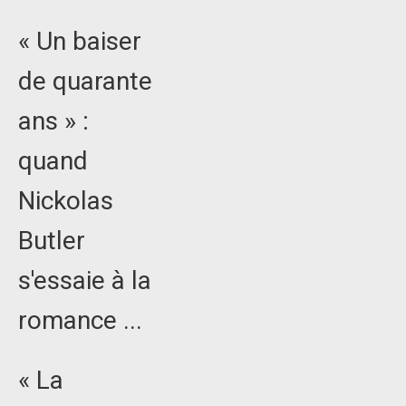
« Un baiser
de quarante
ans » :
quand
Nickolas
Butler
s'essaie à la
romance ...
« La