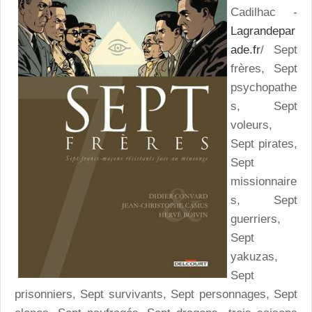
Cadilhac -
Lagrandepar
ade.fr
/ Sept
frères, Sept
psychopathe
s, Sept
voleurs,
Sept pirates,
Sept
missionnaire
s, Sept
guerriers,
Sept
yakuzas,
Sept
prisonniers, Sept survivants, Sept personnages, Sept