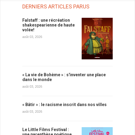
DERNIERS ARTICLES PARUS
Falstaff : une récréation
shakespearienne de haute
volée!
août 03, 2026
« La vie de Bohème » : s'inventer une place
dans le monde
août 03, 2026
« Bâtir » : le racisme inscrit dans nos villes
août 03, 2026
Le Little Films Festival :
une parenthèse poétique