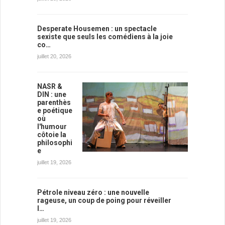
Desperate Housemen : un spectacle
sexiste que seuls les comédiens à la joie
co…
juillet 20, 2026
NASR &
DIN : une
parenthès
e poétique
où
l'humour
côtoie la
philosophi
e
juillet 19, 2026
Pétrole niveau zéro : une nouvelle
rageuse, un coup de poing pour réveiller
l…
juillet 19, 2026