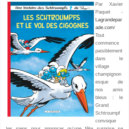
Par Xavier
Paquet -
Lagrandepar
ade.com
/
Tout
commence
paisiblement
dans le
village
champignon
esque de
nos amis
bleus : le
Grand
Schtroumpf
convoque
les siens pour annoncer qu’une fête surprise se