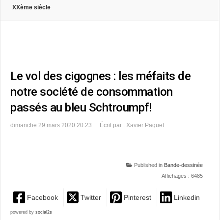
XXème siècle
Le vol des cigognes : les méfaits de
notre société de consommation
passés au bleu Schtroumpf!
dimanche 29 mars 2020 20:23
Écrit par : Xavier Paquet
Published in
Bande-dessinée
Affichages : 6485
Facebook
Twitter
Pinterest
Linkedin
powered by
social2s