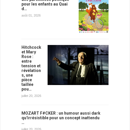
pour les enfants au Quai
d…
août 01, 2026
Hitchcock
et Mary
Rose :
entre
tension et
révélation
s, une
pièce
taillée
pou…
juillet 20, 2026
MOZART F#CKER : un humour aussi dark
qu'irrésistible pour un concept inattendu
…
juillet 20, 2026