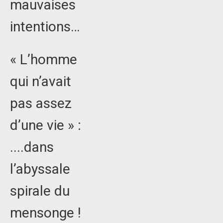
mauvaises
intentions…
« L’homme
qui n’avait
pas assez
d’une vie » :
....dans
l’abyssale
spirale du
mensonge !