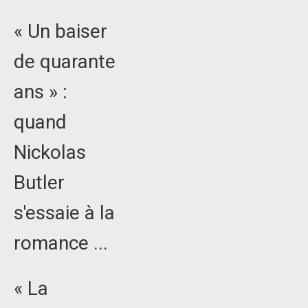
« Un baiser
de quarante
ans » :
quand
Nickolas
Butler
s'essaie à la
romance ...
« La