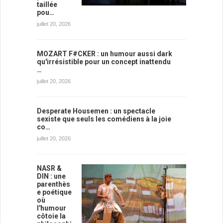
taillée
pou…
juillet 20, 2026
MOZART F#CKER : un humour aussi dark
qu'irrésistible pour un concept inattendu
…
juillet 20, 2026
Desperate Housemen : un spectacle
sexiste que seuls les comédiens à la joie
co…
juillet 20, 2026
NASR &
DIN : une
parenthès
e poétique
où
l'humour
côtoie la