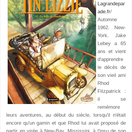
Lagrandepar
ade.fr
/
Automne
1962. New-
York. Jake
Lebey a 65
ans et vient
d'apprendre
le décès de
son vieil ami
Rhod
Fitzpatrick :
il se
remémore
leurs aventures, au début du siècle, lorsqu'il n'était
encore qu'un gamin et que Rhod lui avait proposé de
partir en virée à New-Bay, Mississipi, à l'insu de son