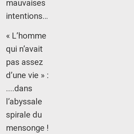
mauvaises
intentions…
« L’homme
qui n’avait
pas assez
d’une vie » :
....dans
l’abyssale
spirale du
mensonge !