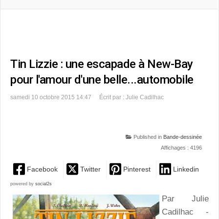
Tin Lizzie : une escapade à New-Bay
pour l'amour d'une belle...automobile
samedi 10 octobre 2015 14:47
Écrit par : Julie Cadilhac
Published in
Bande-dessinée
Affichages : 4196
Facebook
Twitter
Pinterest
Linkedin
powered by
social2s
Par Julie
Cadilhac -