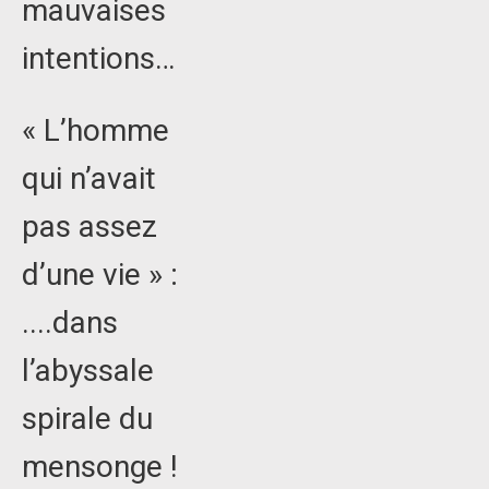
mauvaises
intentions…
« L’homme
qui n’avait
pas assez
d’une vie » :
....dans
l’abyssale
spirale du
mensonge !