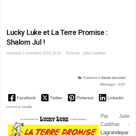
Lucky Luke et La Terre Promise :
Shalom Jul !
mercredi 2 novembre 2016 16:02
Écrit par : Julie Cadilhac
Published in
Bande-dessinée
Affichages : 6787
Facebook
Twitter
Pinterest
Linkedin
powered by
social2s
Par Julie
Cadilhac -
Lagrandepar