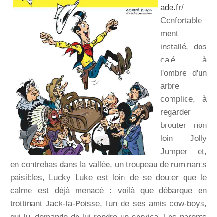
ade.fr
/
Confortable
ment
installé, dos
calé à
l'ombre d'un
arbre
complice, à
regarder
brouter non
loin Jolly
Jumper et,
en contrebas dans la vallée, un troupeau de ruminants
paisibles, Lucky Luke est loin de se douter que le
calme est déjà menacé : voilà que débarque en
trottinant Jack-la-Poisse, l'un de ses amis cow-boys,
qui lui demande de lui rendre un service. Les parents