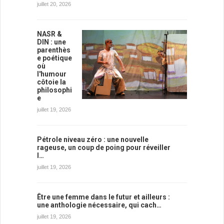
juillet 20, 2026
NASR &
DIN : une
parenthès
e poétique
où
l'humour
côtoie la
philosophi
e
juillet 19, 2026
Pétrole niveau zéro : une nouvelle
rageuse, un coup de poing pour réveiller
l…
juillet 19, 2026
Être une femme dans le futur et ailleurs :
une anthologie nécessaire, qui cach…
juillet 19, 2026