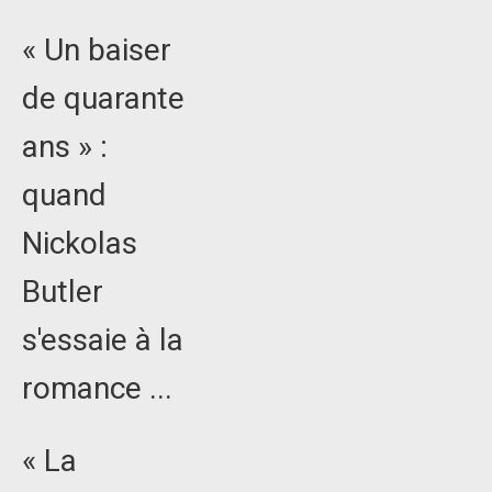
« Un baiser
de quarante
ans » :
quand
Nickolas
Butler
s'essaie à la
romance ...
« La