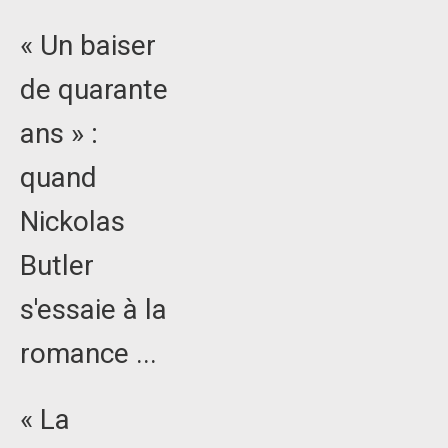
« Un baiser
de quarante
ans » :
quand
Nickolas
Butler
s'essaie à la
romance ...
« La