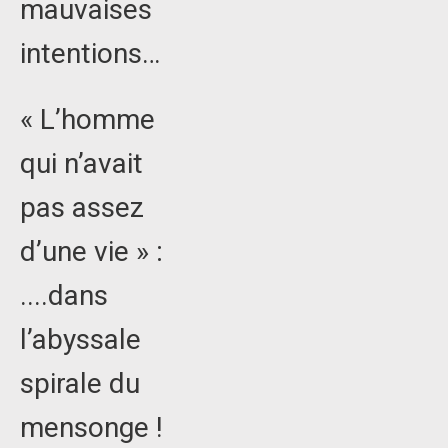
mauvaises
intentions…
« L’homme
qui n’avait
pas assez
d’une vie » :
....dans
l’abyssale
spirale du
mensonge !