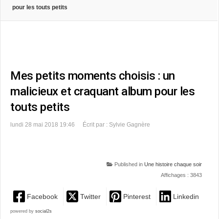
pour les touts petits
Mes petits moments choisis : un
malicieux et craquant album pour les
touts petits
lundi 28 mai 2018 19:46
Écrit par : Sylvie Gagnère
Published in
Une histoire chaque soir
Affichages : 3843
Facebook
Twitter
Pinterest
Linkedin
powered by
social2s