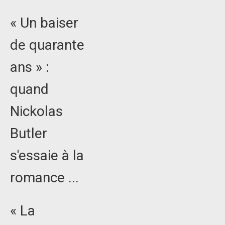
« Un baiser
de quarante
ans » :
quand
Nickolas
Butler
s'essaie à la
romance ...
« La