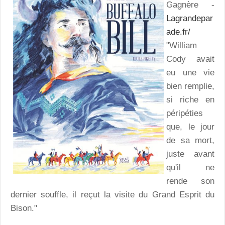
Gagnère -
Lagrandepar
ade.fr/
"William
Cody avait
eu une vie
bien remplie,
si riche en
péripéties
que, le jour
de sa mort,
juste avant
qu'il ne
rende son
dernier souffle, il reçut la visite du Grand Esprit du
Bison."