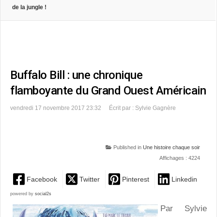
de la jungle !
Buffalo Bill : une chronique
flamboyante du Grand Ouest Américain
vendredi 17 novembre 2017 23:32
Écrit par : Sylvie Gagnère
Published in
Une histoire chaque soir
Affichages : 4224
Facebook
Twitter
Pinterest
Linkedin
powered by
social2s
Par Sylvie