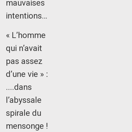
mauvaises
intentions…
« L’homme
qui n’avait
pas assez
d’une vie » :
....dans
l’abyssale
spirale du
mensonge !