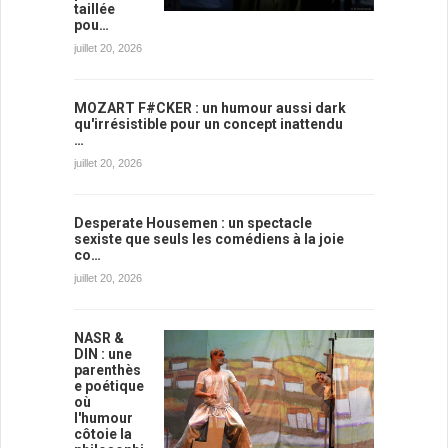
taillée
pou…
juillet 20, 2026
MOZART F#CKER : un humour aussi dark
qu'irrésistible pour un concept inattendu
…
juillet 20, 2026
Desperate Housemen : un spectacle
sexiste que seuls les comédiens à la joie
co…
juillet 20, 2026
NASR &
DIN : une
parenthès
e poétique
où
l'humour
côtoie la