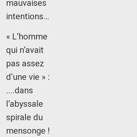
mauvaises
intentions…
« L’homme
qui n’avait
pas assez
d’une vie » :
....dans
l’abyssale
spirale du
mensonge !