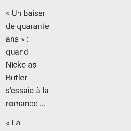
« Un baiser
de quarante
ans » :
quand
Nickolas
Butler
s'essaie à la
romance ...
« La