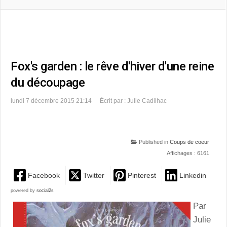
Fox's garden : le rêve d'hiver d'une reine
du découpage
lundi 7 décembre 2015 21:14
Écrit par : Julie Cadilhac
Published in
Coups de coeur
Affichages : 6161
Facebook
Twitter
Pinterest
Linkedin
powered by
social2s
Par
Julie