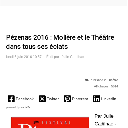
Pézenas 2016 : Molière et le Théâtre
dans tous ses éclats
lundi 6 juin 2016 10:57
Écrit par : Julie Cadilhac
Published in
Théâtre
Affichages : 5614
Facebook
Twitter
Pinterest
Linkedin
powered by
social2s
Par
Julie
Cadilhac
-