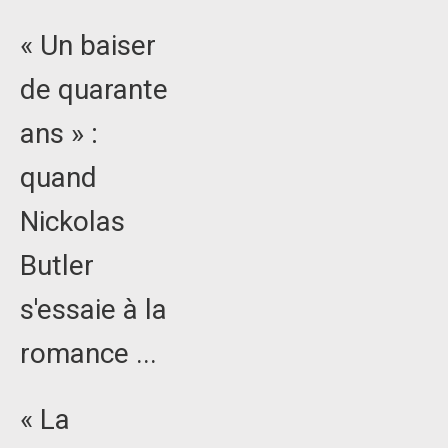
« Un baiser
de quarante
ans » :
quand
Nickolas
Butler
s'essaie à la
romance ...
« La