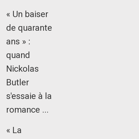
« Un baiser
de quarante
ans » :
quand
Nickolas
Butler
s'essaie à la
romance ...
« La