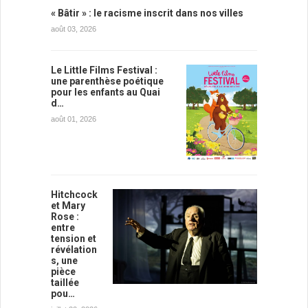
« Bâtir » : le racisme inscrit dans nos villes
août 03, 2026
Le Little Films Festival :
une parenthèse poétique
pour les enfants au Quai
d…
août 01, 2026
Hitchcock
et Mary
Rose :
entre
tension et
révélation
s, une
pièce
taillée
pou…