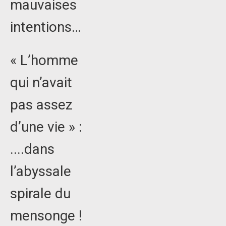
mauvaises
intentions…
« L’homme
qui n’avait
pas assez
d’une vie » :
....dans
l’abyssale
spirale du
mensonge !