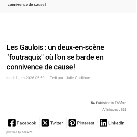
connivence de cause!
Les Gaulois : un deux-en-scène
"foutraquix" où l'on se barde en
connivence de cause!
lundi 1 juin 2026 05:59
Écrit par : Julie Cadilhac
Published in
Théâtre
Affichages : 882
Facebook
Twitter
Pinterest
Linkedin
powered by
social2s