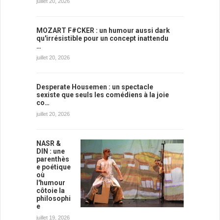
juillet 20, 2026
MOZART F#CKER : un humour aussi dark
qu'irrésistible pour un concept inattendu
…
juillet 20, 2026
Desperate Housemen : un spectacle
sexiste que seuls les comédiens à la joie
co…
juillet 20, 2026
NASR &
DIN : une
parenthès
e poétique
où
l'humour
côtoie la
philosophi
e
juillet 19, 2026