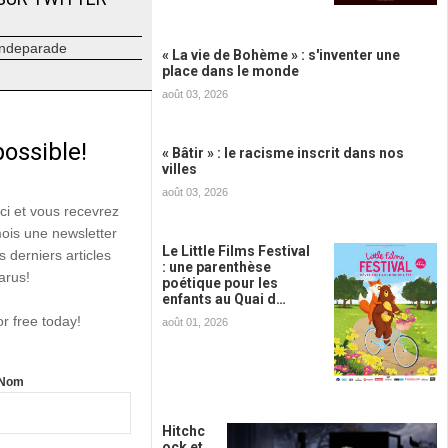
ndeparade
« La vie de Bohème » : s'inventer une
place dans le monde
août 03, 2026
possible!
« Bâtir » : le racisme inscrit dans nos
villes
août 03, 2026
ici et vous recevrez
mois une newsletter
Le Little Films Festival
s derniers articles
: une parenthèse
arus!
poétique pour les
enfants au Quai d…
or free today!
août 01, 2026
Nom
Hitchc
ock et