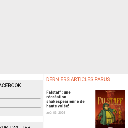
DERNIERS ARTICLES PARUS
FACEBOOK
Falstaff : une
récréation
shakespearienne de
haute volée!
août 03, 2026
SUR TWITTER