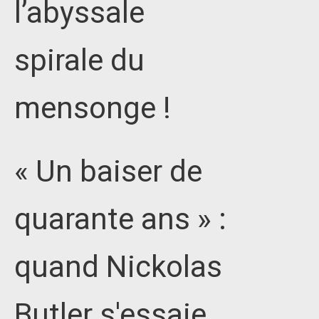
l’abyssale
spirale du
mensonge !
« Un baiser de
quarante ans » :
quand Nickolas
Butler s'essaie