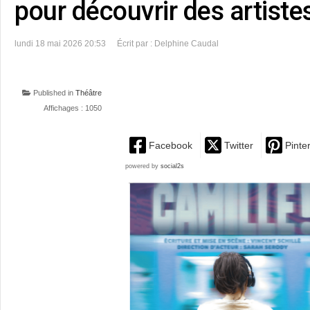
pour découvrir des artist
lundi 18 mai 2026 20:53
Écrit par : Delphine Caudal
Published in
Théâtre
Affichages : 1050
Facebook
Twitter
Pinte
powered by
social2s