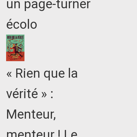
un page-turner
écolo
« Rien que la
vérité » :
Menteur,
menteur ! Le