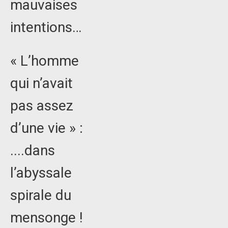
mauvaises
intentions…
« L’homme
qui n’avait
pas assez
d’une vie » :
....dans
l’abyssale
spirale du
mensonge !