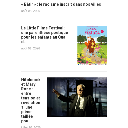
« Bâtir » : le racisme inscrit dans nos villes
août 03, 2026
Le Little Films Festival :
une parenthèse poétique
pour les enfants au Quai
d…
août 01, 2026
Hitchcock
et Mary
Rose :
entre
tension et
révélation
s, une
pièce
taillée
pou…
juillet 20, 2026