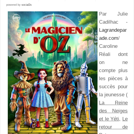
powered by
social2s
Par Julie
Cadilhac -
Lagrandepar
ade.com
/
Caroline
Réali dont
on ne
compte plus
les pièces à
succès pour
la jeunesse (
La Reine
des Neiges
et le Yéti,
Le
retour de