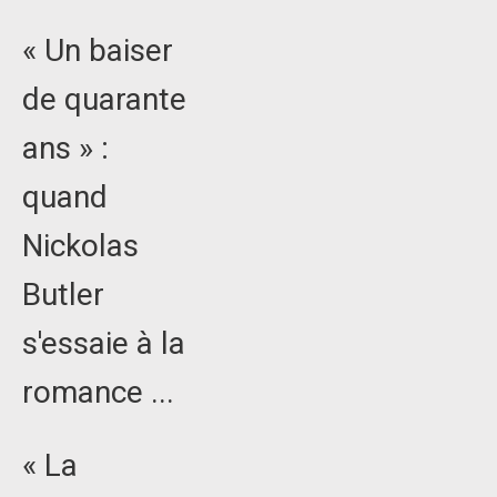
« Un baiser
de quarante
ans » :
quand
Nickolas
Butler
s'essaie à la
romance ...
« La