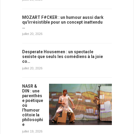
MOZART F#CKER : un humour aussi dark
qu'irrésistible pour un concept inattendu
…
juillet 20, 2026
Desperate Housemen : un spectacle
sexiste que seuls les comédiens à la joie
co…
juillet 20, 2026
NASR &
DIN : une
parenthès
e poétique
où
l'humour
côtoie la
philosophi
e
juillet 19, 2026