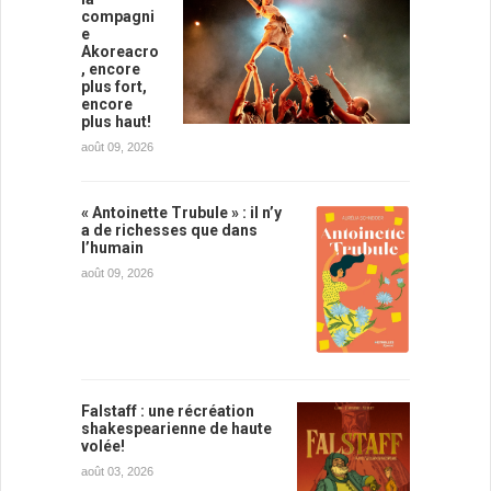
compagni
e
Akoreacro
, encore
plus fort,
encore
plus haut!
août 09, 2026
« Antoinette Trubule » : il n’y
a de richesses que dans
l’humain
août 09, 2026
Falstaff : une récréation
shakespearienne de haute
volée!
août 03, 2026