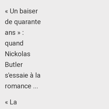
« Un baiser
de quarante
ans » :
quand
Nickolas
Butler
s'essaie à la
romance ...
« La