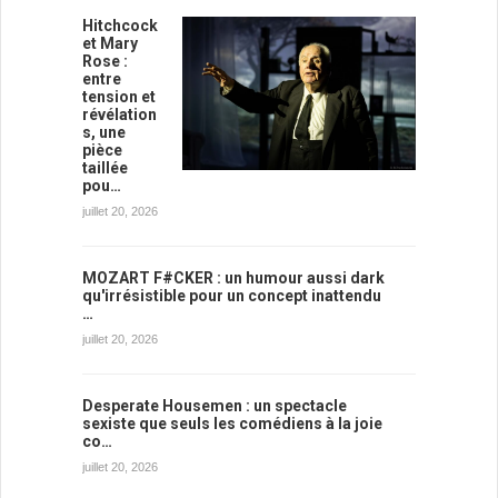
Hitchcock
et Mary
Rose :
entre
tension et
révélation
s, une
pièce
taillée
pou…
juillet 20, 2026
MOZART F#CKER : un humour aussi dark
qu'irrésistible pour un concept inattendu
…
juillet 20, 2026
Desperate Housemen : un spectacle
sexiste que seuls les comédiens à la joie
co…
juillet 20, 2026