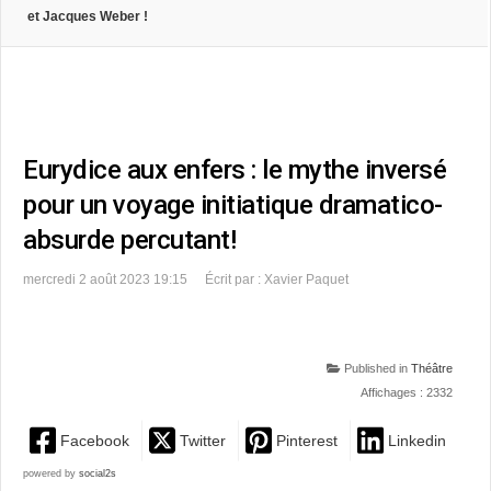
et Jacques Weber !
Eurydice aux enfers : le mythe inversé
pour un voyage initiatique dramatico-
absurde percutant!
mercredi 2 août 2023 19:15
Écrit par : Xavier Paquet
Published in
Théâtre
Affichages : 2332
Facebook
Twitter
Pinterest
Linkedin
powered by
social2s