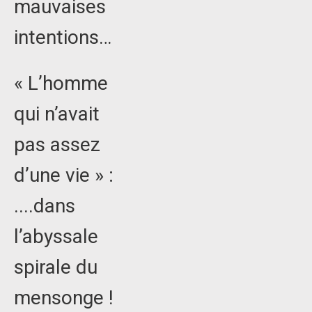
mauvaises
intentions…
« L’homme
qui n’avait
pas assez
d’une vie » :
....dans
l’abyssale
spirale du
mensonge !