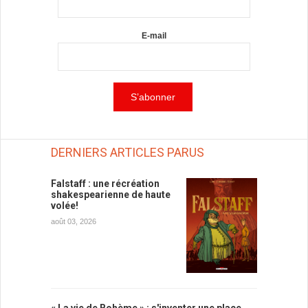
E-mail
DERNIERS ARTICLES PARUS
Falstaff : une récréation
shakespearienne de haute
volée!
août 03, 2026
« La vie de Bohème » : s'inventer une place