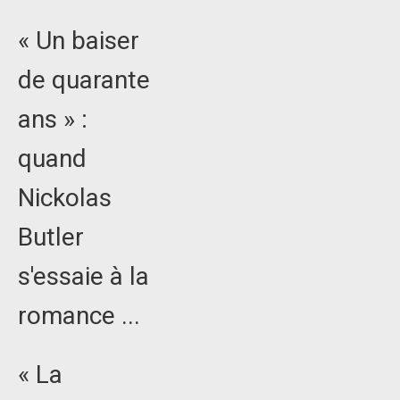
« Un baiser
de quarante
ans » :
quand
Nickolas
Butler
s'essaie à la
romance ...
« La