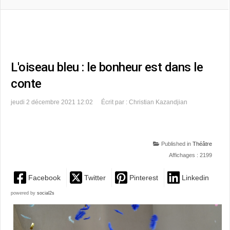
L'oiseau bleu : le bonheur est dans le
conte
jeudi 2 décembre 2021 12:02
Écrit par : Christian Kazandjian
Published in
Théâtre
Affichages : 2199
Facebook
Twitter
Pinterest
Linkedin
powered by
social2s