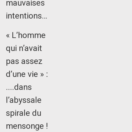
mauvaises
intentions…
« L’homme
qui n’avait
pas assez
d’une vie » :
....dans
l’abyssale
spirale du
mensonge !