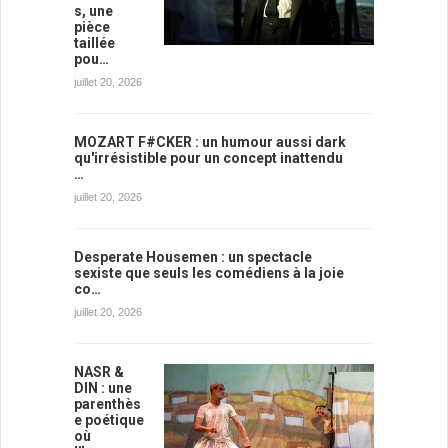
s, une
pièce
taillée
pou…
juillet 20, 2026
MOZART F#CKER : un humour aussi dark
qu'irrésistible pour un concept inattendu
…
juillet 20, 2026
Desperate Housemen : un spectacle
sexiste que seuls les comédiens à la joie
co…
juillet 20, 2026
NASR &
DIN : une
parenthès
e poétique
où