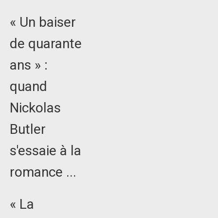
« Un baiser
de quarante
ans » :
quand
Nickolas
Butler
s'essaie à la
romance ...
« La