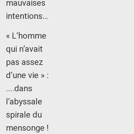
mauvaises
intentions…
« L’homme
qui n’avait
pas assez
d’une vie » :
....dans
l’abyssale
spirale du
mensonge !