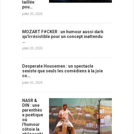
taillée
pou…
juillet 20, 2026
MOZART F#CKER : un humour aussi dark
qu'irrésistible pour un concept inattendu
…
juillet 20, 2026
Desperate Housemen : un spectacle
sexiste que seuls les comédiens à la joie
co…
juillet 20, 2026
NASR &
DIN : une
parenthès
e poétique
où
l'humour
côtoie la
philosophi