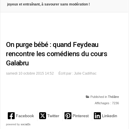
joyeux et entraînant, à savourer sans modération !
On purge bébé : quand Feydeau
rencontre les comédiens du cours
Galabru
samedi 10 octobre 2015 14:52
Écrit par : Julie Cadilhac
Published in
Théâtre
Affichages : 7236
Facebook
Twitter
Pinterest
Linkedin
powered by
social2s