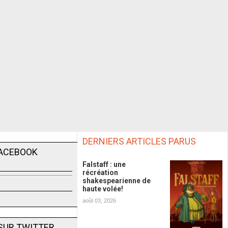
DERNIERS ARTICLES PARUS
FACEBOOK
Falstaff : une
récréation
shakespearienne de
haute volée!
août 03, 2026
SUR TWITTER