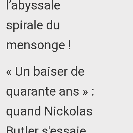
l’abyssale
spirale du
mensonge !
« Un baiser de
quarante ans » :
quand Nickolas
Butler s'essaie