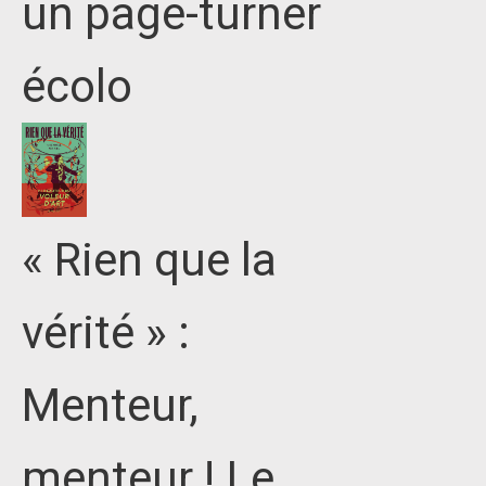
un page-turner
écolo
« Rien que la
vérité » :
Menteur,
menteur ! Le