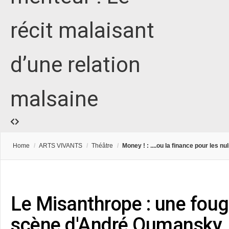
récit malaisant
d’une relation
malsaine
Home
/
ARTS VIVANTS
/
Théâtre
/
Money ! : ....ou la finance pour les nu
Le Misanthrope : une fou
scène d'André Oumansky