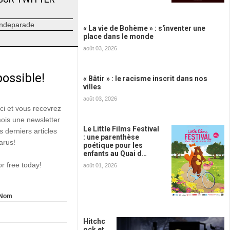
ndeparade
« La vie de Bohème » : s'inventer une
place dans le monde
août 03, 2026
possible!
« Bâtir » : le racisme inscrit dans nos
villes
août 03, 2026
ici et vous recevrez
mois une newsletter
Le Little Films Festival
s derniers articles
: une parenthèse
arus!
poétique pour les
enfants au Quai d…
or free today!
août 01, 2026
Nom
Hitchc
ock et