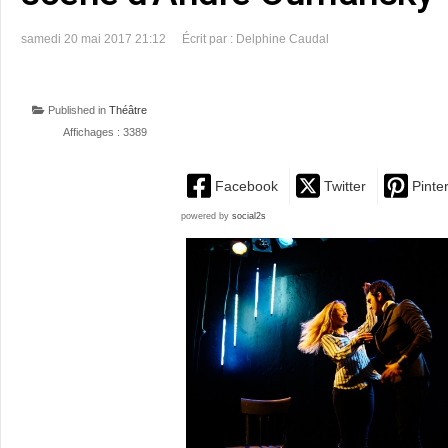
samedi 20 mai 2017 21:12
Écrit par : Delphine Caudal
Published in
Théâtre
Affichages : 3389
Facebook
Twitter
Pinte
powered by
social2s