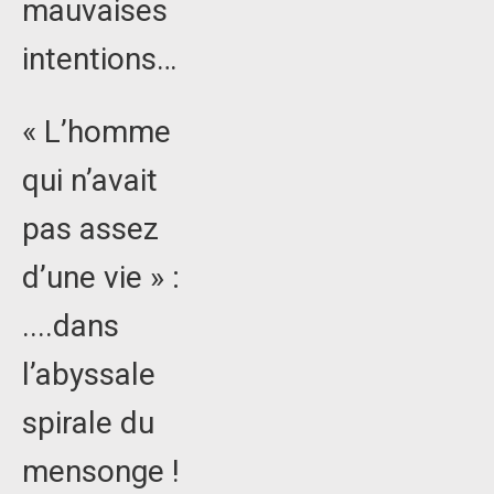
mauvaises
intentions…
« L’homme
qui n’avait
pas assez
d’une vie » :
....dans
l’abyssale
spirale du
mensonge !