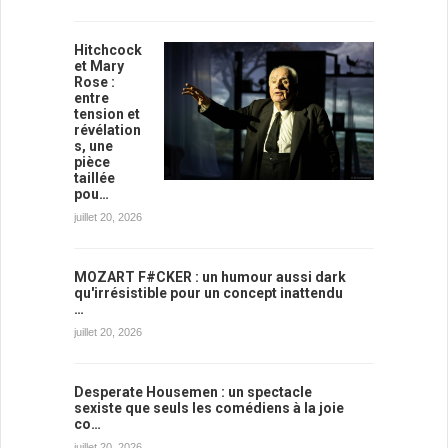
Hitchcock
et Mary
Rose :
entre
tension et
révélation
s, une
pièce
taillée
pou…
juillet 20, 2026
MOZART F#CKER : un humour aussi dark
qu'irrésistible pour un concept inattendu
…
juillet 20, 2026
Desperate Housemen : un spectacle
sexiste que seuls les comédiens à la joie
co…
juillet 20, 2026