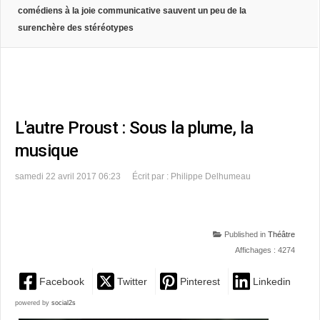
comédiens à la joie communicative sauvent un peu de la
surenchère des stéréotypes
L'autre Proust : Sous la plume, la
musique
samedi 22 avril 2017 06:23
Écrit par : Philippe Delhumeau
Published in
Théâtre
Affichages : 4274
Facebook
Twitter
Pinterest
Linkedin
powered by
social2s