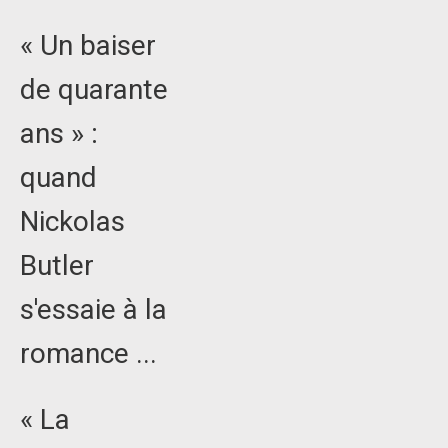
« Un baiser
de quarante
ans » :
quand
Nickolas
Butler
s'essaie à la
romance ...
« La