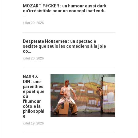
MOZART F#CKER : un humour aussi dark
qu'irrésistible pour un concept inattendu
…
juillet 20, 2026
Desperate Housemen : un spectacle
sexiste que seuls les comédiens à la joie
co…
juillet 20, 2026
NASR &
DIN : une
parenthès
e poétique
où
l'humour
côtoie la
philosophi
e
juillet 19, 2026