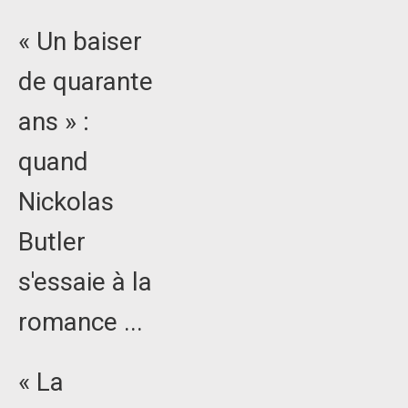
« Un baiser
de quarante
ans » :
quand
Nickolas
Butler
s'essaie à la
romance ...
« La