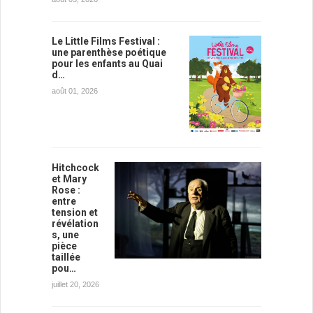
Le Little Films Festival :
une parenthèse poétique
pour les enfants au Quai
d…
août 01, 2026
Hitchcock
et Mary
Rose :
entre
tension et
révélation
s, une
pièce
taillée
pou…
juillet 20, 2026