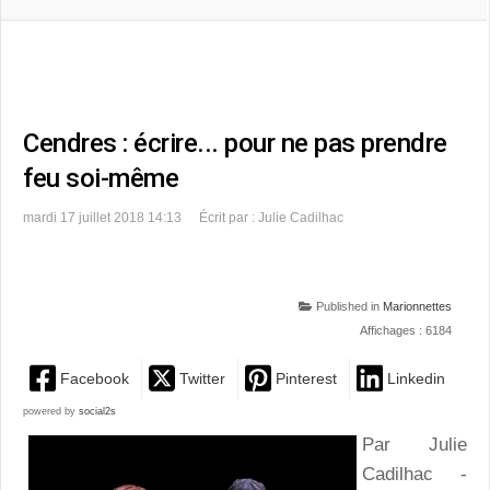
Cendres : écrire... pour ne pas prendre
feu soi-même
mardi 17 juillet 2018 14:13
Écrit par : Julie Cadilhac
Published in
Marionnettes
Affichages : 6184
Facebook
Twitter
Pinterest
Linkedin
powered by
social2s
Par Julie
Cadilhac -