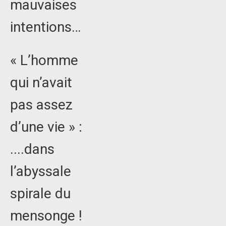
mauvaises
intentions…
« L’homme
qui n’avait
pas assez
d’une vie » :
....dans
l’abyssale
spirale du
mensonge !