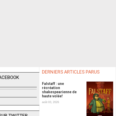
DERNIERS ARTICLES PARUS
FACEBOOK
Falstaff : une
récréation
shakespearienne de
haute volée!
août 03, 2026
SUR TWITTER