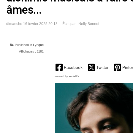
âmes...
dimanche 16 février 2025 20:13
Écrit par : Nelly Bonnet
Published in
Lyrique
Affichages : 1181
Facebook
Twitter
Pinte
powered by
social2s