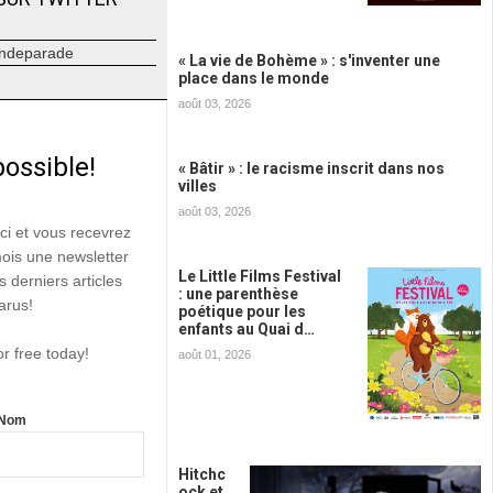
ndeparade
« La vie de Bohème » : s'inventer une
place dans le monde
août 03, 2026
possible!
« Bâtir » : le racisme inscrit dans nos
villes
août 03, 2026
ici et vous recevrez
mois une newsletter
Le Little Films Festival
s derniers articles
: une parenthèse
arus!
poétique pour les
enfants au Quai d…
or free today!
août 01, 2026
Nom
Hitchc
ock et