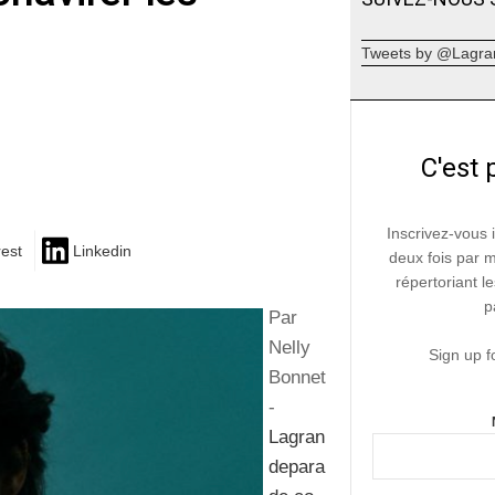
Tweets by @Lagra
C'est 
Inscrivez-vous 
rest
Linkedin
deux fois par 
répertoriant le
p
Par
Nelly
Sign up f
Bonnet
-
Lagran
depara