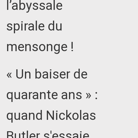
l’abyssale
spirale du
mensonge !
« Un baiser de
quarante ans » :
quand Nickolas
Butler s'essaie