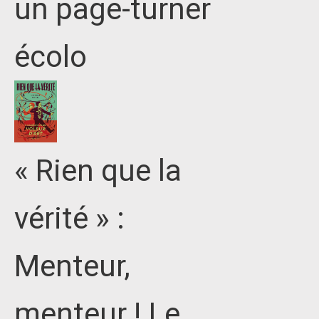
un page-turner
écolo
« Rien que la
vérité » :
Menteur,
menteur ! Le