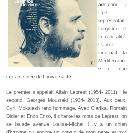
ade.com
/
L’un
représentait
l’urgence et
la radicalité.
L’autre
incarnait la
Méditerrané
e et une
certaine idée de l’universalité.
Le premier s’appelait Allain Leprest (1954- 2011) ; le
second, Georges Moustaki (1934- 2013). Aux deux,
Cyril Mokaiesh rend hommage. Avec Clarika, Romain
Didier et Enzo Enzo, il chante les mots de Leprest, on
se balade avenue Louise-Michel, il y a un chien
d’ivrogne ou encore un copain de mon père- et tout