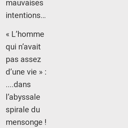
mauvaises
intentions…
« L’homme
qui n’avait
pas assez
d’une vie » :
....dans
l’abyssale
spirale du
mensonge !