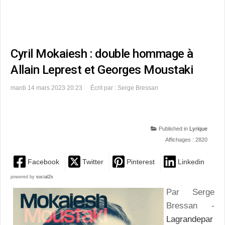
Cyril Mokaiesh : double hommage à
Allain Leprest et Georges Moustaki
mardi 14 mars 2023 20:23
Écrit par : Serge Bressan
Published in
Lyrique
Affichages : 2820
Facebook
Twitter
Pinterest
Linkedin
powered by
social2s
Par Serge
Bressan -
Lagrandepar