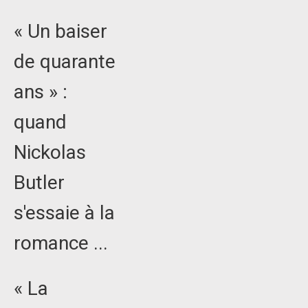
« Un baiser
de quarante
ans » :
quand
Nickolas
Butler
s'essaie à la
romance ...
« La