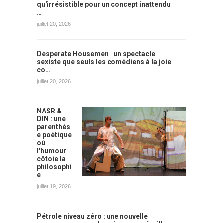
qu'irrésistible pour un concept inattendu
…
juillet 20, 2026
Desperate Housemen : un spectacle
sexiste que seuls les comédiens à la joie
co…
juillet 20, 2026
NASR &
DIN : une
parenthès
e poétique
où
l'humour
côtoie la
philosophi
e
juillet 19, 2026
Pétrole niveau zéro : une nouvelle