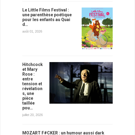
Le Little Films Festival :
une parenthèse poétique
pour les enfants au Quai
d…
août 01, 2026
Hitchcock
et Mary
Rose :
entre
tension et
révélation
s, une
pièce
taillée
pou…
juillet 20, 2026
MOZART F#CKER : un humour aussi dark