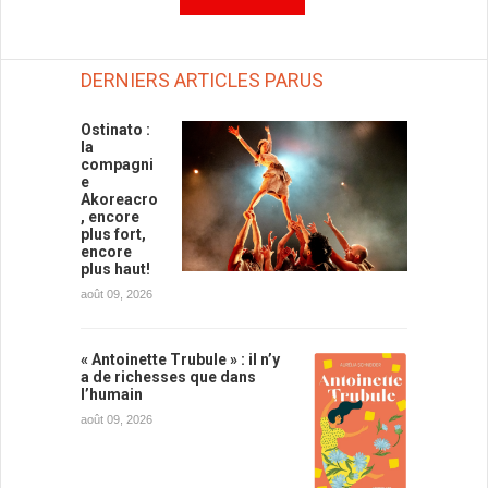
DERNIERS ARTICLES PARUS
Ostinato :
la
compagni
e
Akoreacro
, encore
plus fort,
encore
plus haut!
août 09, 2026
« Antoinette Trubule » : il n’y
a de richesses que dans
l’humain
août 09, 2026