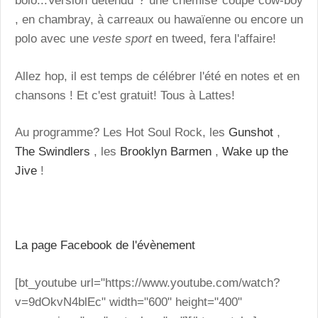
bolo...
Version détendu ? une chemise coupe cow-boy
, en chambray, à carreaux ou hawaïenne ou encore un
polo avec une
veste sport
en tweed, fera l'affaire!
Allez hop, il est temps de célébrer l'été en notes et en
chansons ! Et c'est gratuit! Tous à Lattes!
Au programme? Les Hot Soul Rock, les
Gunshot
,
The Swindlers
, les
Brooklyn Barmen
,
Wake up the
Jive
!
La page Facebook de l'évènement
[bt_youtube url="https://www.youtube.com/watch?
v=9dOkvN4blEc" width="600" height="400"