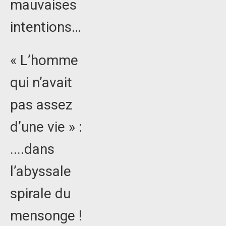
mauvaises
intentions…
« L’homme
qui n’avait
pas assez
d’une vie » :
....dans
l’abyssale
spirale du
mensonge !