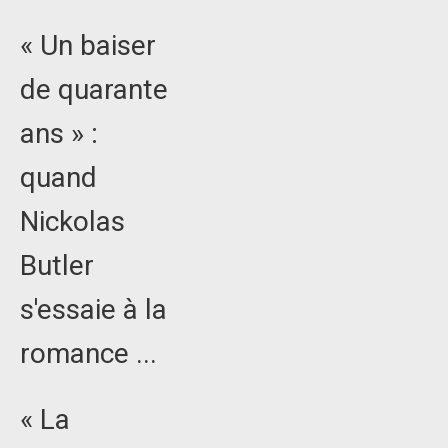
« Un baiser
de quarante
ans » :
quand
Nickolas
Butler
s'essaie à la
romance ...
« La