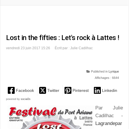
Lost in the fifties : Let's rock à Lattes !
vendredi 23 juin 2017 15:26
Écrit par : Julie Cadilhac
Published in
Lyrique
Affichages : 6644
Facebook
Twitter
Pinterest
Linkedin
powered by
social2s
Par Julie
Cadilhac -
Lagrandepar