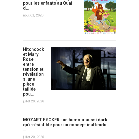
pour les enfants au Quai
d…
août 01, 2026
Hitchcock
et Mary
Rose :
entre
tension et
révélation
s, une
pièce
taillée
pou…
juillet 20, 2026
MOZART F#CKER : un humour aussi dark
qu'irrésistible pour un concept inattendu
…
juillet 20, 2026