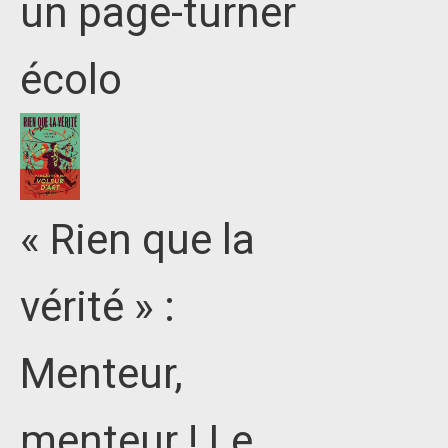
un page-turner
écolo
« Rien que la
vérité » :
Menteur,
menteur ! Le