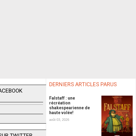
DERNIERS ARTICLES PARUS
FACEBOOK
Falstaff : une
récréation
shakespearienne de
haute volée!
août 03, 2026
SUR TWITTER