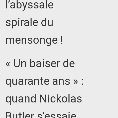
l’abyssale
spirale du
mensonge !
« Un baiser de
quarante ans » :
quand Nickolas
Butler s'essaie