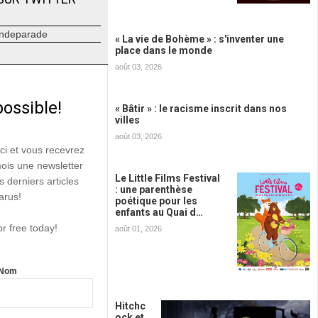
ndeparade
« La vie de Bohème » : s'inventer une
place dans le monde
août 03, 2026
possible!
« Bâtir » : le racisme inscrit dans nos
villes
août 03, 2026
ici et vous recevrez
mois une newsletter
Le Little Films Festival
s derniers articles
: une parenthèse
arus!
poétique pour les
enfants au Quai d…
or free today!
août 01, 2026
Nom
Hitchc
ock et