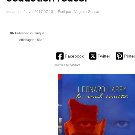
dimanche 9 avril 2017 07:10
Écrit par : Virginie Gossart
Published in
Lyrique
Affichages : 5342
Facebook
Twitter
Pinte
powered by
social2s