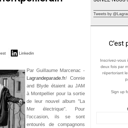
Tweets by @Lagra
C'est 
rest
Linkedin
Inscrivez-vous 
deux fois par 
Par Guillaume Marcenac -
répertoriant le
Lagrandeparade.fr
/ Connie
p
and Blyde étaient au JAM
Sign up f
à Montpellier pour la sortie
de leur nouvel album "La
Mer électrique". Pour
l'occasion, ils se sont
entourés de compagnons