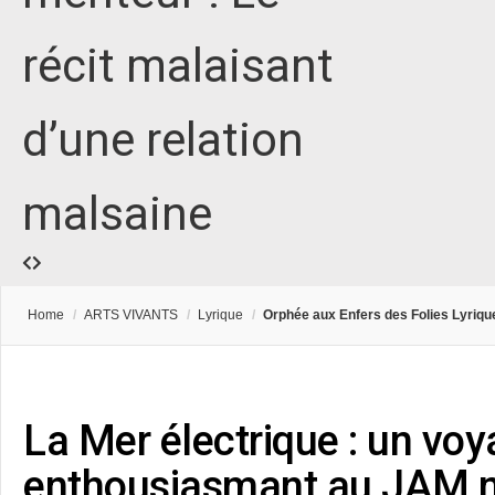
récit malaisant
d’une relation
malsaine
Home
/
ARTS VIVANTS
/
Lyrique
/
Orphée aux Enfers des Folies Lyriqu
La Mer électrique : un vo
enthousiasmant au JAM m