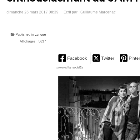
dimanche 26 mars 2017 08:39
Écrit par : Guillaume Marcenac
Published in
Lyrique
Affichages : 5637
Facebook
Twitter
Pinte
powered by
social2s