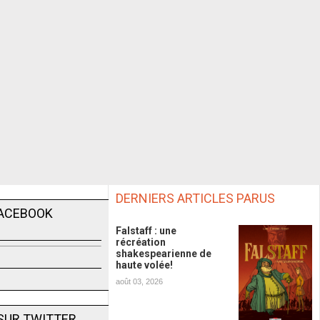
DERNIERS ARTICLES PARUS
FACEBOOK
Falstaff : une
récréation
shakespearienne de
haute volée!
août 03, 2026
SUR TWITTER