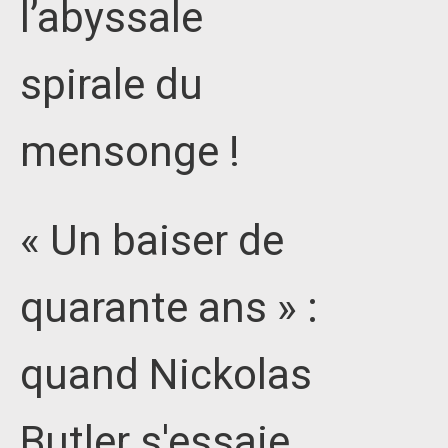
l’abyssale
spirale du
mensonge !
« Un baiser de
quarante ans » :
quand Nickolas
Butler s'essaie