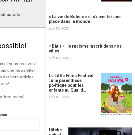
ndeparade
« La vie de Bohème » : s'inventer une
place dans le monde
août 03, 2026
possible!
« Bâtir » : le racisme inscrit dans nos
villes
août 03, 2026
ici et vous recevrez
mois une newsletter
Le Little Films Festival
s derniers articles
: une parenthèse
arus!
poétique pour les
enfants au Quai d…
or free today!
août 01, 2026
Nom
Hitchc
ock et