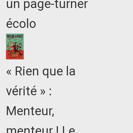
un page-turner
écolo
« Rien que la
vérité » :
Menteur,
menteur ! Le