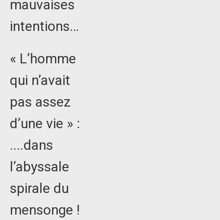
mauvaises
intentions…
« L’homme
qui n’avait
pas assez
d’une vie » :
....dans
l’abyssale
spirale du
mensonge !