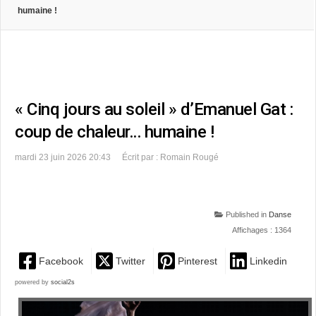
humaine !
« Cinq jours au soleil » d’Emanuel Gat :
coup de chaleur… humaine !
mardi 23 juin 2026 20:43
Écrit par : Romain Rougé
Published in
Danse
Affichages : 1364
Facebook
Twitter
Pinterest
Linkedin
powered by
social2s