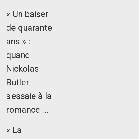
« Un baiser
de quarante
ans » :
quand
Nickolas
Butler
s'essaie à la
romance ...
« La