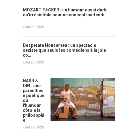
MOZART F#CKER : un humour aussi dark
qu'irrésistible pour un concept inattendu
…
juillet 20, 2026
Desperate Housemen : un spectacle
sexiste que seuls les comédiens à la joie
co…
juillet 20, 2026
NASR &
DIN : une
parenthès
e poétique
où
l'humour
côtoie la
philosophi
e
juillet 19, 2026