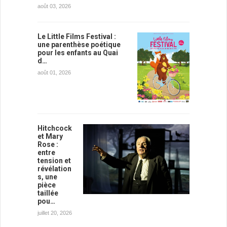
août 03, 2026
Le Little Films Festival :
une parenthèse poétique
pour les enfants au Quai
d…
août 01, 2026
Hitchcock
et Mary
Rose :
entre
tension et
révélation
s, une
pièce
taillée
pou…
juillet 20, 2026