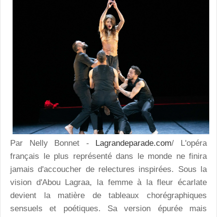
Par Nelly Bonnet -
Lagrandeparade.com
/ L'opéra
français le plus représenté dans le monde ne finira
jamais d'accoucher de relectures inspirées. Sous la
vision d'Abou Lagraa, la femme à la fleur écarlate
devient la matière de tableaux chorégraphiques
sensuels et poétiques. Sa version épurée mais