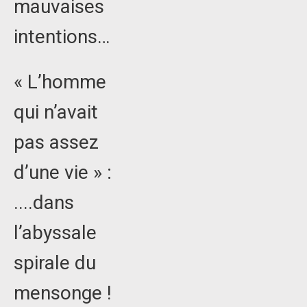
mauvaises
intentions…
« L’homme
qui n’avait
pas assez
d’une vie » :
....dans
l’abyssale
spirale du
mensonge !