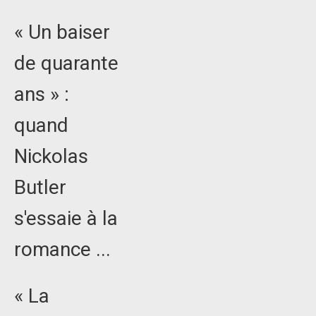
« Un baiser
de quarante
ans » :
quand
Nickolas
Butler
s'essaie à la
romance ...
« La