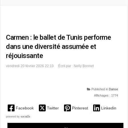
Carmen : le ballet de Tunis performe
dans une diversité assumée et
réjouissante
vendredi 20 février 2026 22:10
Écrit par : Nelly Bonnet
Published in
Danse
Affichages : 1774
Facebook
Twitter
Pinterest
Linkedin
powered by
social2s