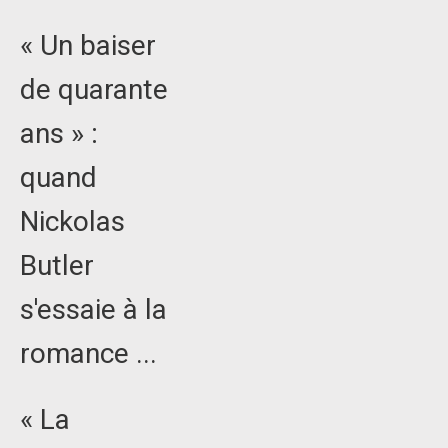
« Un baiser
de quarante
ans » :
quand
Nickolas
Butler
s'essaie à la
romance ...
« La