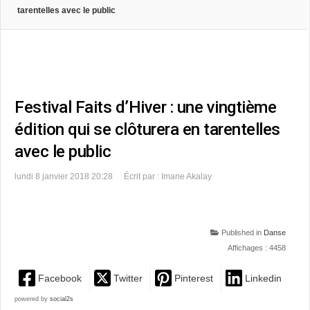
tarentelles avec le public
Festival Faits d’Hiver : une vingtième
édition qui se clôturera en tarentelles
avec le public
lundi 8 janvier 2018 20:28
Écrit par : Imane Akalay
Published in
Danse
Affichages : 4458
Facebook
Twitter
Pinterest
Linkedin
powered by
social2s