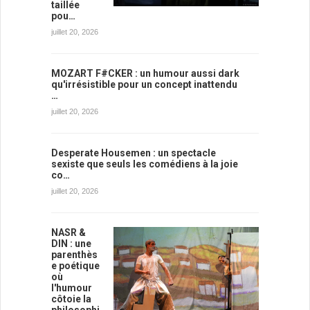
taillée
pou…
juillet 20, 2026
MOZART F#CKER : un humour aussi dark
qu'irrésistible pour un concept inattendu
…
juillet 20, 2026
Desperate Housemen : un spectacle
sexiste que seuls les comédiens à la joie
co…
juillet 20, 2026
NASR &
DIN : une
parenthès
e poétique
où
l'humour
côtoie la
philosophi