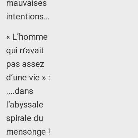
mauvaises
intentions…
« L’homme
qui n’avait
pas assez
d’une vie » :
....dans
l’abyssale
spirale du
mensonge !