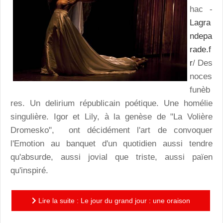
hac -
Lagra
ndepa
rade.f
r
/ Des
noces
funèb
res. Un delirium républicain poétique. Une homélie
singulière. Igor et Lily, à la genèse de "La Volière
Dromesko", ont décidément l'art de convoquer
l'Emotion au banquet d'un quotidien aussi tendre
qu'absurde, aussi jovial que triste, aussi païen
qu'inspiré.
Lire la suite : Le jour du grand jour : une oraison
nuptiale d'une intense poésie de la Cie Dromesko