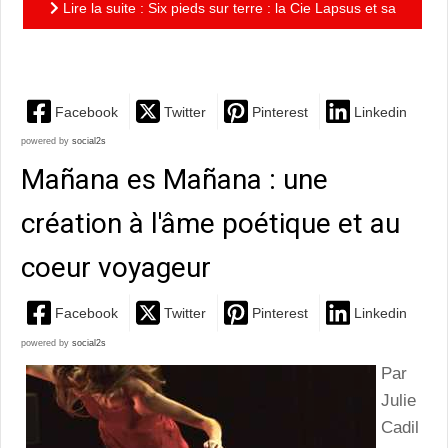
Lire la suite : Six pieds sur terre : la Cie Lapsus et sa
modernité rétro
Facebook
Twitter
Pinterest
Linkedin
powered by
social2s
Mañana es Mañana : une
création à l'âme poétique et au
coeur voyageur
Facebook
Twitter
Pinterest
Linkedin
powered by
social2s
Par
Julie
Cadil