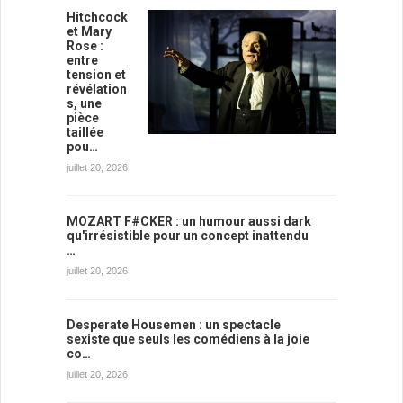
Hitchcock
et Mary
Rose :
entre
tension et
révélation
s, une
pièce
taillée
pou…
juillet 20, 2026
MOZART F#CKER : un humour aussi dark
qu'irrésistible pour un concept inattendu
…
juillet 20, 2026
Desperate Housemen : un spectacle
sexiste que seuls les comédiens à la joie
co…
juillet 20, 2026