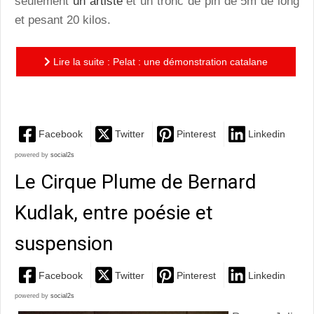
seulement
un artiste
et un tronc de pin de 5m de long
et pesant 20 kilos.
Lire la suite : Pelat : une démonstration catalane
convaincante d'un des piliers du cirque, la confiance
Facebook
Twitter
Pinterest
Linkedin
powered by
social2s
Le Cirque Plume de Bernard
Kudlak, entre poésie et
suspension
Facebook
Twitter
Pinterest
Linkedin
powered by
social2s