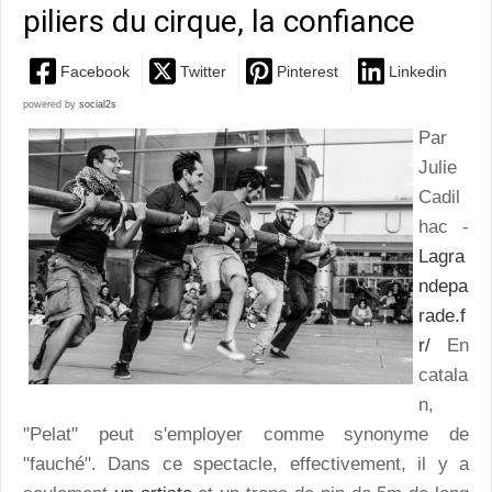
piliers du cirque, la confiance
Facebook
Twitter
Pinterest
Linkedin
powered by
social2s
Par
Julie
Cadil
hac -
Lagra
ndepa
rade.f
r/
En
catala
n,
"Pelat" peut s'employer comme synonyme de
"fauché". Dans ce spectacle, effectivement, il y a