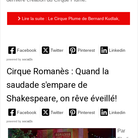
Lire la suite : Le Cirque Plume de Bernard Kudlak,
entre poésie et suspension
Facebook
Twitter
Pinterest
Linkedin
powered by
social2s
Cirque Romanès : Quand la
saudade s'empare de
Shakespeare, on rêve éveillé!
Facebook
Twitter
Pinterest
Linkedin
powered by
social2s
Par