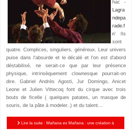
hac -
Lagra
ndepa
rade.f
r
/ Ils
sont
quatre. Complices, singuliers, généreux. Leur univers
puise dans l'absurde et le décalé et l'on est d'abord
déstabilisé, ne serait-ce que par leur présence
physique, intrinsèquement clownesque pourrait-on
dire. Gabriel Andrès Agosti, Jur Domingo, Anicet
Leone et Julien Vittecoq font du cirque avec trois
bouts de ficelle ( quelques patates, un masque de
souris, de la pâte à modeler..) et du talent…
Lire la suite : Mañana es Mañana : une création à