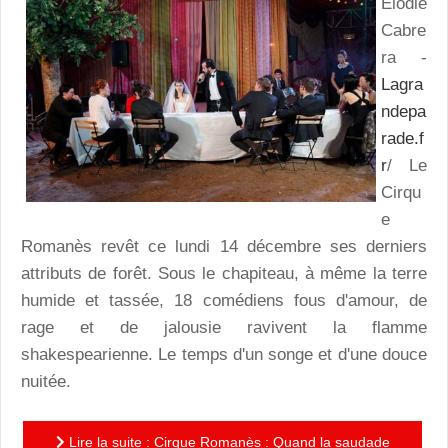
Elodie
Cabre
ra -
Lagra
ndepa
rade.f
r
/ Le
Cirqu
e
Romanès revêt ce lundi 14 décembre ses derniers
attributs de forêt. Sous le chapiteau, à même la terre
humide et tassée, 18 comédiens fous d'amour, de
rage et de jalousie ravivent la flamme
shakespearienne. Le temps d'un songe et d'une douce
nuitée.
Lire la suite : Cirque Romanès : Quand la saudade