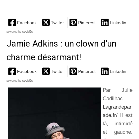
l'âme poétique et au coeur voyageur
Facebook
Twitter
Pinterest
Linkedin
powered by
social2s
Jamie Adkins : un clown d'un
charme désarmant!
Facebook
Twitter
Pinterest
Linkedin
powered by
social2s
Par Julie
Cadilhac -
Lagrandepar
ade.fr/
Il est
là, intimidé
et gauche,