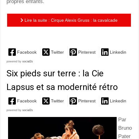
propres enfants.
Lire la suite : Cirque Alexis Gruss : la cavalcade
magique de Pégase et Icare sur la piste aux étoiles
Facebook
Twitter
Pinterest
Linkedin
powered by
social2s
Six pieds sur terre : la Cie
Lapsus et sa modernité rétro
Facebook
Twitter
Pinterest
Linkedin
powered by
social2s
Par
Bruno
Pater