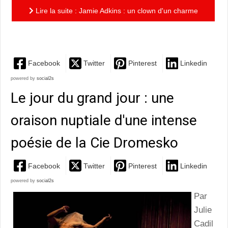
Lire la suite : Jamie Adkins : un clown d'un charme
désarmant!
Facebook
Twitter
Pinterest
Linkedin
powered by
social2s
Le jour du grand jour : une
oraison nuptiale d'une intense
poésie de la Cie Dromesko
Facebook
Twitter
Pinterest
Linkedin
powered by
social2s
Par
Julie
Cadil