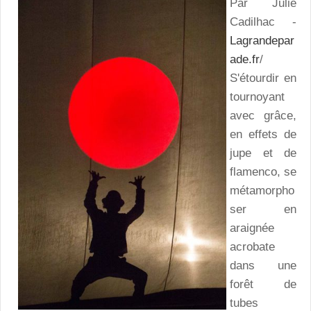
Par Julie
Cadilhac -
Lagrandepar
ade.fr
/
S'étourdir en
tournoyant
avec grâce,
en effets de
jupe et de
flamenco, se
métamorpho
ser en
araignée
acrobate
dans une
forêt de
tubes