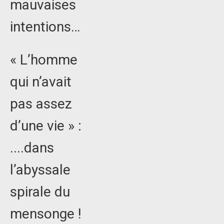
mauvaises
intentions…
« L’homme
qui n’avait
pas assez
d’une vie » :
....dans
l’abyssale
spirale du
mensonge !