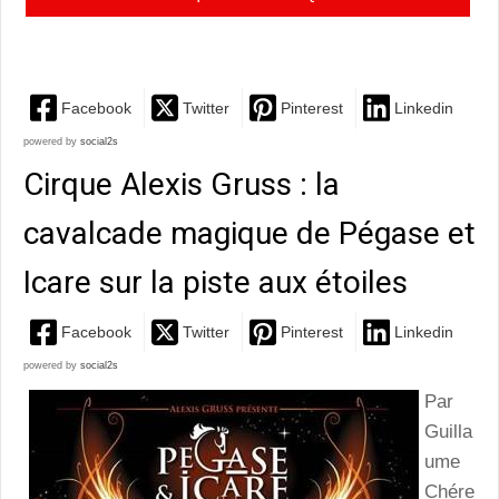
s'empare de Shakespeare, on rêve éveillé!
Facebook
Twitter
Pinterest
Linkedin
powered by
social2s
Cirque Alexis Gruss : la
cavalcade magique de Pégase et
Icare sur la piste aux étoiles
Facebook
Twitter
Pinterest
Linkedin
powered by
social2s
Par
Guilla
ume
Chére