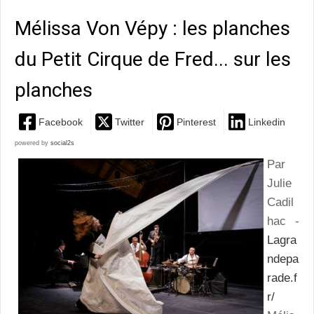
Mélissa Von Vépy : les planches
du Petit Cirque de Fred... sur les
planches
Facebook
Twitter
Pinterest
Linkedin
powered by
social2s
Par
Julie
Cadil
hac -
Lagra
ndepa
rade.f
r/