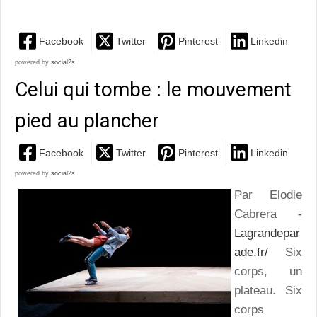
Facebook
Twitter
Pinterest
Linkedin
powered by
social2s
Celui qui tombe : le mouvement
pied au plancher
Facebook
Twitter
Pinterest
Linkedin
powered by
social2s
Par Elodie
Cabrera -
Lagrandepar
ade.fr/
Six
corps, un
plateau. Six
corps