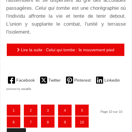
rassemblent et se dispersent au gré des accolades
passagères.
Celui qui tombe
est une chorégraphie où
l'individu affronte la vie et tente de tenir debout.
L'union y supplante le combat, l'unité y terrasse
l'isolement.
Lire la suite : Celui qui tombe : le mouvement pied
au plancher
Facebook
Twitter
Pinterest
Linkedin
powered by
social2s
1
2
3
4
5
Page 10 sur 10
6
7
8
9
10