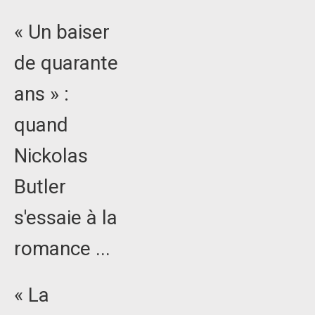
« Un baiser
de quarante
ans » :
quand
Nickolas
Butler
s'essaie à la
romance ...
« La