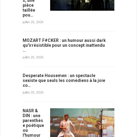
s, une
pièce
taillée
pou…
juillet 20, 2026
MOZART F#CKER : un humour aussi dark
qu'irrésistible pour un concept inattendu
…
juillet 20, 2026
Desperate Housemen : un spectacle
sexiste que seuls les comédiens à la joie
co…
juillet 20, 2026
NASR &
DIN : une
parenthès
e poétique
où
l'humour