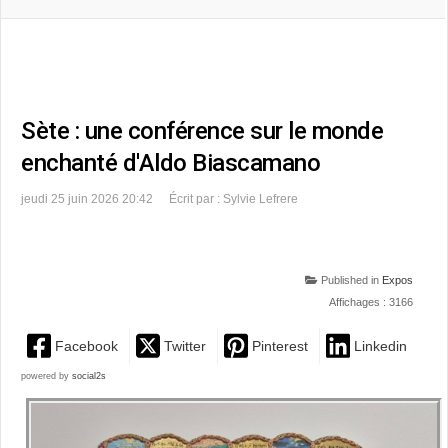
Sète : une conférence sur le monde
enchanté d'Aldo Biascamano
jeudi 25 juin 2026 20:42
Écrit par : Sylvie Lefrere
Published in
Expos
Affichages : 3166
Facebook
Twitter
Pinterest
Linkedin
powered by
social2s