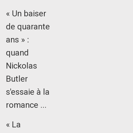
« Un baiser
de quarante
ans » :
quand
Nickolas
Butler
s'essaie à la
romance ...
« La