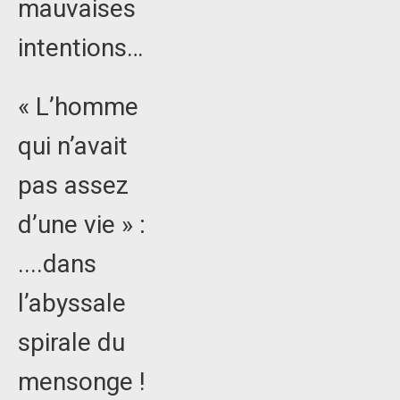
mauvaises
intentions…
« L’homme
qui n’avait
pas assez
d’une vie » :
....dans
l’abyssale
spirale du
mensonge !