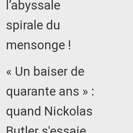
l’abyssale
spirale du
mensonge !
« Un baiser de
quarante ans » :
quand Nickolas
Butler s'essaie