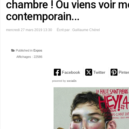
chambre ! Ou viens voir m
contemporain...
mercredi 27 mars 2019 13:30
Écrit par : Guillaume Chérel
Published in
Expos
Affichages : 22586
Facebook
Twitter
Pinte
powered by
social2s