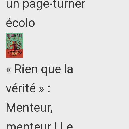
un page-turner
écolo
« Rien que la
vérité » :
Menteur,
menteur ! Le