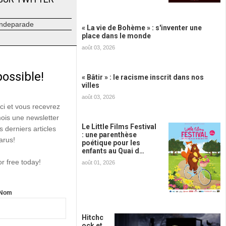
ndeparade
« La vie de Bohème » : s'inventer une
place dans le monde
août 03, 2026
possible!
« Bâtir » : le racisme inscrit dans nos
villes
août 03, 2026
ici et vous recevrez
mois une newsletter
Le Little Films Festival
s derniers articles
: une parenthèse
arus!
poétique pour les
enfants au Quai d…
or free today!
août 01, 2026
Nom
Hitchc
ock et