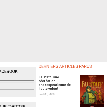
DERNIERS ARTICLES PARUS
FACEBOOK
Falstaff : une
récréation
shakespearienne de
haute volée!
août 03, 2026
SUR TWITTER