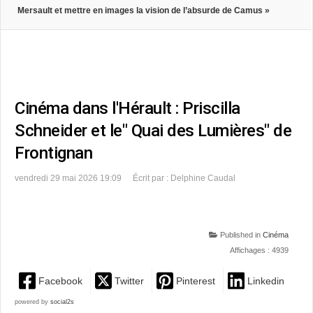
Mersault et mettre en images la vision de l’absurde de Camus »
Cinéma dans l'Hérault : Priscilla
Schneider et le" Quai des Lumières" de
Frontignan
vendredi 29 mai 2026 19:09
Écrit par : Delphine Caudal
Published in
Cinéma
Affichages : 4939
Facebook
Twitter
Pinterest
Linkedin
powered by
social2s