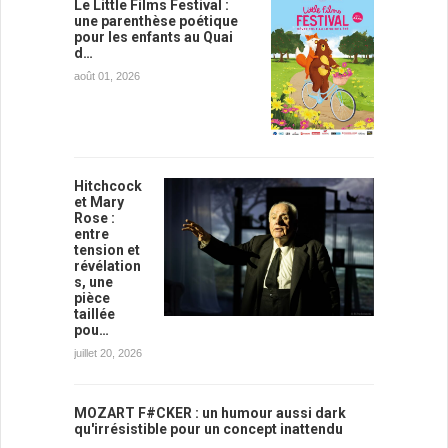
Le Little Films Festival :
une parenthèse poétique
pour les enfants au Quai
d…
août 01, 2026
Hitchcock
et Mary
Rose :
entre
tension et
révélation
s, une
pièce
taillée
pou…
juillet 20, 2026
MOZART F#CKER : un humour aussi dark
qu'irrésistible pour un concept inattendu
…