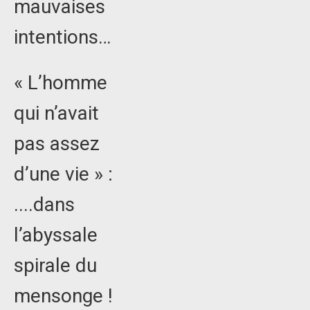
mauvaises
intentions…
« L’homme
qui n’avait
pas assez
d’une vie » :
....dans
l’abyssale
spirale du
mensonge !