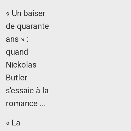
« Un baiser
de quarante
ans » :
quand
Nickolas
Butler
s'essaie à la
romance ...
« La