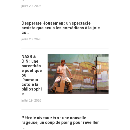
juillet 20, 2026
Desperate Housemen : un spectacle
sexiste que seuls les comédiens à la joie
co…
juillet 20, 2026
NASR &
DIN : une
parenthès
e poétique
où
l'humour
côtoie la
philosophi
e
juillet 19, 2026
Pétrole niveau zéro : une nouvelle
rageuse, un coup de poing pour réveiller
l…