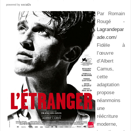
powered by
social2s
Par Romain
Rougé -
Lagrandepar
ade.com
/
Fidèle à
l’œuvre
d’Albert
Camus,
cette
adaptation
propose
néanmoins
une
réécriture
moderne,