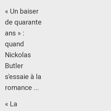
« Un baiser
de quarante
ans » :
quand
Nickolas
Butler
s'essaie à la
romance ...
« La