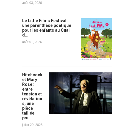
août 03, 2026
Le Little Films Festival :
une parenthèse poétique
pour les enfants au Quai
d…
août 01, 2026
Hitchcock
et Mary
Rose :
entre
tension et
révélation
s, une
pièce
taillée
pou…
juillet 20, 2026