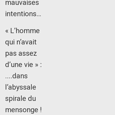
mauvaises
intentions…
« L’homme
qui n’avait
pas assez
d’une vie » :
....dans
l’abyssale
spirale du
mensonge !