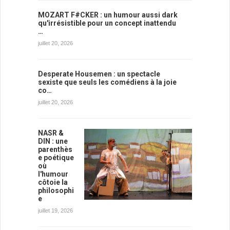
MOZART F#CKER : un humour aussi dark
qu'irrésistible pour un concept inattendu
…
juillet 20, 2026
Desperate Housemen : un spectacle
sexiste que seuls les comédiens à la joie
co…
juillet 20, 2026
NASR &
DIN : une
parenthès
e poétique
où
l'humour
côtoie la
philosophi
e
juillet 19, 2026