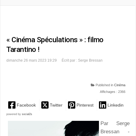
« Cinéma Spéculations » : filmo
Tarantino !
dimanche 26 mars 2023 19:29
Écrit par : Serge Bressan
Published in
Cinéma
Affichages : 2366
Facebook
Twitter
Pinterest
Linkedin
powered by
social2s
Par Serge
Bressan -