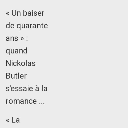
« Un baiser
de quarante
ans » :
quand
Nickolas
Butler
s'essaie à la
romance ...
« La