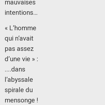
mauvaises
intentions…
« L’homme
qui n’avait
pas assez
d’une vie » :
....dans
l’abyssale
spirale du
mensonge !