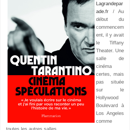
Lagrandepar
ade.fr
/ Au
début du
commencem
ent, il y avait
le Tiffany
Theater. Une
salle de
cinéma
certes, mais
pas située
sur le
Hollywood
Boulevard à
Los Angeles
comme
toutes les autres salles.