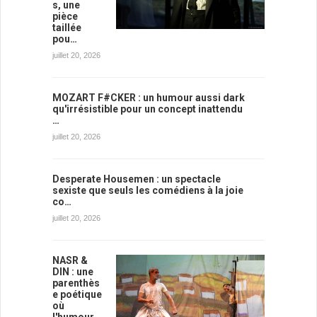
s, une
pièce
taillée
pou…
juillet 20, 2026
MOZART F#CKER : un humour aussi dark
qu'irrésistible pour un concept inattendu
…
juillet 20, 2026
Desperate Housemen : un spectacle
sexiste que seuls les comédiens à la joie
co…
juillet 20, 2026
NASR &
DIN : une
parenthès
e poétique
où
l'humour