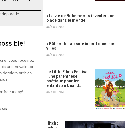
ndeparade
« La vie de Bohème » : s'inventer une
place dans le monde
août 03, 2026
possible!
« Bâtir » : le racisme inscrit dans nos
villes
août 03, 2026
ici et vous recevrez
mois une newsletter
Le Little Films Festival
s derniers articles
: une parenthèse
arus!
poétique pour les
enfants au Quai d…
or free today!
août 01, 2026
Nom
Hitchc
ock et