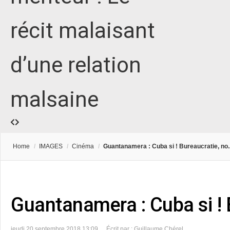
récit malaisant
d’une relation
malsaine
Home
/
IMAGES
/
Cinéma
/
Guantanamera : Cuba si ! Bureaucratie, no..
Guantanamera : Cuba si ! B
jeudi 20 septembre 2018 13:09
Écrit par : Guillaume Chérel