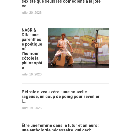
sexiste que seuls les comédiens à la joie
co…
juillet 20, 2026
NASR &
DIN : une
parenthès
e poétique
où
l'humour
côtoie la
philosophi
e
juillet 19, 2026
Pétrole niveau zéro : une nouvelle
rageuse, un coup de poing pour réveiller
l…
juillet 19, 2026
Être une femme dans le futur et ailleurs :
une anthologie nécessaire, qui cach…