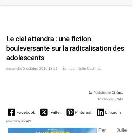
Le ciel attendra : une fiction
bouleversante sur la radicalisation des
adolescents
dimanche 2 octobre 2016 13:28
Écrit par : Julie Cadilhac
Published in
Cinéma
Affichages : 6940
Facebook
Twitter
Pinterest
Linkedin
powered by
social2s
Par Julie