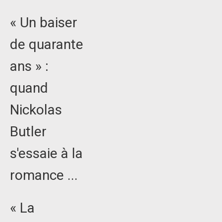
« Un baiser
de quarante
ans » :
quand
Nickolas
Butler
s'essaie à la
romance ...
« La