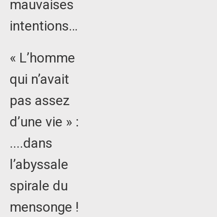
mauvaises
intentions…
« L’homme
qui n’avait
pas assez
d’une vie » :
....dans
l’abyssale
spirale du
mensonge !