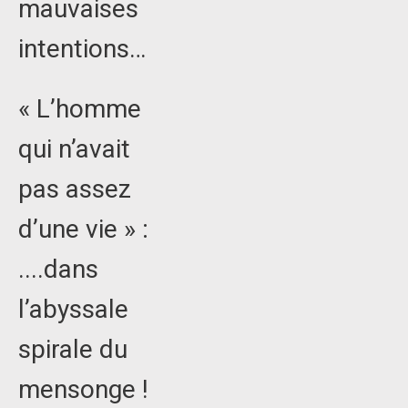
mauvaises
intentions…
« L’homme
qui n’avait
pas assez
d’une vie » :
....dans
l’abyssale
spirale du
mensonge !