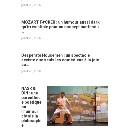
juillet 20, 2026
MOZART F#CKER : un humour aussi dark
qu'irrésistible pour un concept inattendu
…
juillet 20, 2026
Desperate Housemen : un spectacle
sexiste que seuls les comédiens à la joie
co…
juillet 20, 2026
NASR &
DIN : une
parenthès
e poétique
où
l'humour
côtoie la
philosophi
e