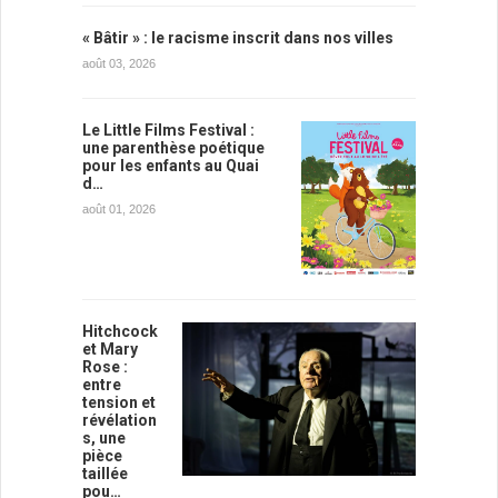
« Bâtir » : le racisme inscrit dans nos villes
août 03, 2026
Le Little Films Festival :
une parenthèse poétique
pour les enfants au Quai
d…
août 01, 2026
Hitchcock
et Mary
Rose :
entre
tension et
révélation
s, une
pièce
taillée
pou…