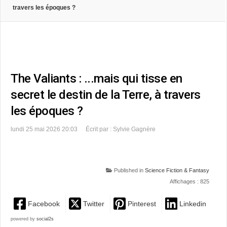
travers les époques ?
The Valiants : ...mais qui tisse en
secret le destin de la Terre, à travers
les époques ?
lundi 25 mai 2026 20:03
Écrit par : Sylvie Gagnère
Published in
Science Fiction & Fantasy
Affichages : 825
Facebook
Twitter
Pinterest
Linkedin
powered by
social2s