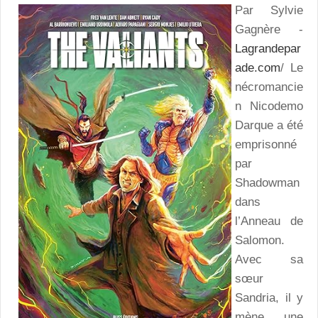
Par Sylvie
Gagnère -
Lagrandepar
ade.com
/ Le
nécromancie
n Nicodemo
Darque a été
emprisonné
par
Shadowman
dans
l’Anneau de
Salomon.
Avec sa
sœur
Sandria, il y
mène une