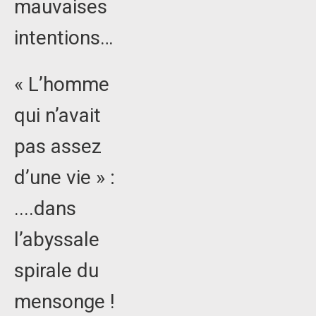
mauvaises
intentions…
« L’homme
qui n’avait
pas assez
d’une vie » :
....dans
l’abyssale
spirale du
mensonge !