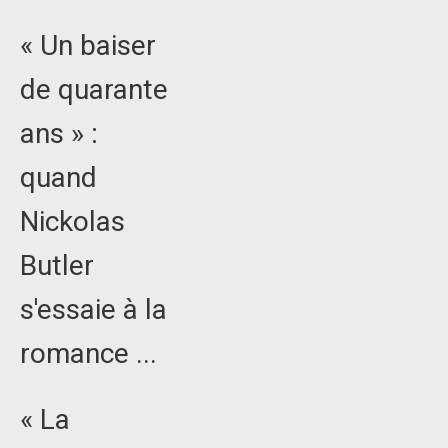
« Un baiser
de quarante
ans » :
quand
Nickolas
Butler
s'essaie à la
romance ...
« La