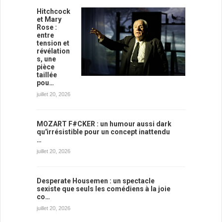
Hitchcock
et Mary
Rose :
entre
tension et
révélation
s, une
pièce
taillée
pou…
juillet 20, 2026
MOZART F#CKER : un humour aussi dark
qu'irrésistible pour un concept inattendu
…
juillet 20, 2026
Desperate Housemen : un spectacle
sexiste que seuls les comédiens à la joie
co…
juillet 20, 2026