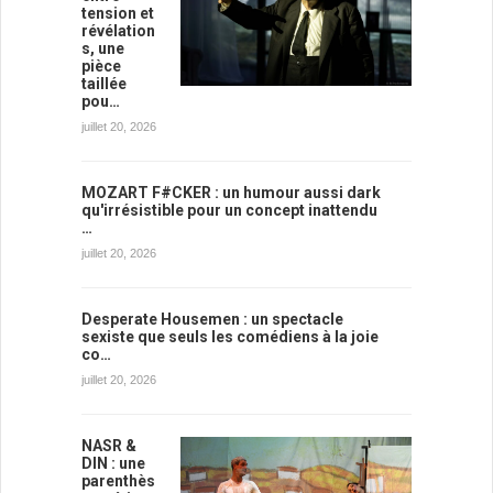
tension et
révélation
s, une
pièce
taillée
pou…
juillet 20, 2026
MOZART F#CKER : un humour aussi dark
qu'irrésistible pour un concept inattendu
…
juillet 20, 2026
Desperate Housemen : un spectacle
sexiste que seuls les comédiens à la joie
co…
juillet 20, 2026
NASR &
DIN : une
parenthès