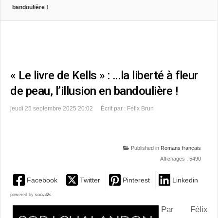
bandoulière !
« Le livre de Kells » : …la liberté à fleur
de peau, l’illusion en bandoulière !
jeudi 25 septembre 2025 20:02
Écrit par : Félix Brun
Published in
Romans français
Affichages : 5490
Facebook
Twitter
Pinterest
Linkedin
powered by
social2s
Par Félix