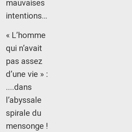
mauvaises
intentions…
« L’homme
qui n’avait
pas assez
d’une vie » :
....dans
l’abyssale
spirale du
mensonge !