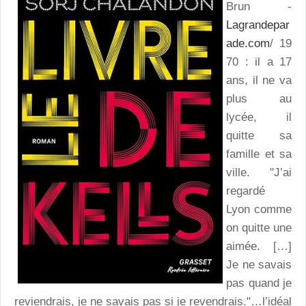
Brun -
Lagrandepar
ade.com
/ 19
70 : il a 17
ans, il ne va
plus au
lycée, il
quitte sa
famille et sa
ville. "J’ai
regardé
Lyon comme
on quitte une
aimée. […]
Je ne savais
pas quand je
reviendrais, je ne savais pas si je revendrais."…l’idéal