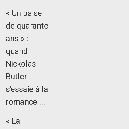
« Un baiser
de quarante
ans » :
quand
Nickolas
Butler
s'essaie à la
romance ...
« La