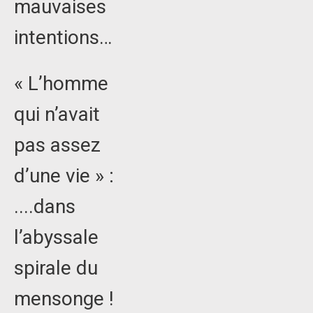
mauvaises
intentions…
« L’homme
qui n’avait
pas assez
d’une vie » :
....dans
l’abyssale
spirale du
mensonge !