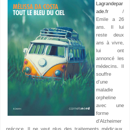
Lagrandepar
ade.fr
/
Emile a 26
ans. Il lui
reste deux
ans à vivre,
lui ont
annoncé les
médecins. Il
souffre
d’une
maladie
orpheline
avec une
forme
d’Alzheimer
précoce. Il ne veut plus des traitements médicaux,