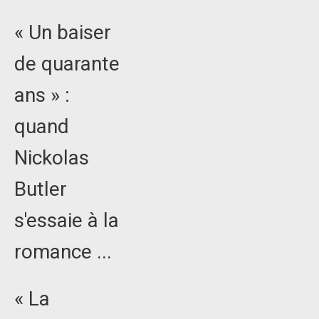
« Un baiser
de quarante
ans » :
quand
Nickolas
Butler
s'essaie à la
romance ...
« La