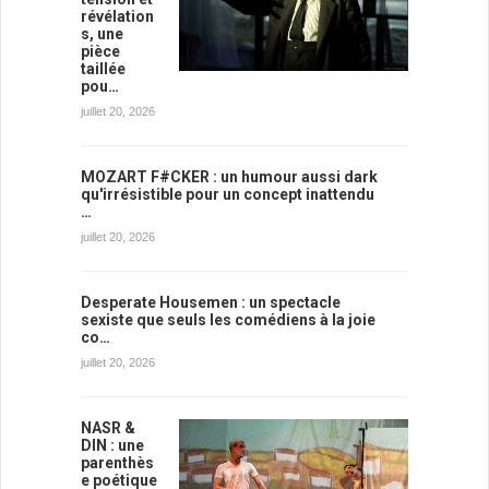
révélation
s, une
pièce
taillée
pou…
juillet 20, 2026
MOZART F#CKER : un humour aussi dark
qu'irrésistible pour un concept inattendu
…
juillet 20, 2026
Desperate Housemen : un spectacle
sexiste que seuls les comédiens à la joie
co…
juillet 20, 2026
NASR &
DIN : une
parenthès
e poétique